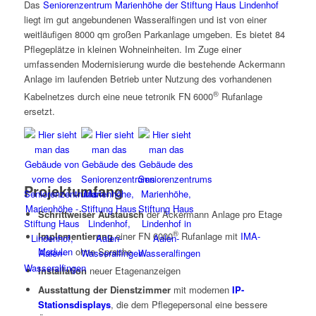
Das
Seniorenzentrum Marienhöhe der Stiftung Haus Lindenhof
liegt im gut angebundenen Wasseralfingen und ist von einer
weitläufigen 8000 qm großen Parkanlage umgeben. Es bietet 84
Pflegeplätze in kleinen Wohneinheiten. Im Zuge einer
umfassenden Modernisierung wurde die bestehende Ackermann
Anlage im laufenden Betrieb unter Nutzung des vorhandenen
®
Kabelnetzes durch eine neue tetronik FN 6000
Rufanlage
ersetzt.
Projektumfang
Schrittweiser Austausch
der Ackermann Anlage pro Etage
®
Implementierung
einer FN 6000
Rufanlage mit
IMA-
Modulen
ohne Sprache
Installation
neuer Etagenanzeigen
Ausstattung der Dienstzimmer
mit modernen
IP-
Stationsdisplays
, die dem Pflegepersonal eine bessere