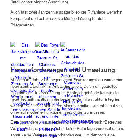
(Intelligenter Magnet Anschluss).
Auch fast zwei Jahrzehnte später blieb die Rufanlage weiterhin
kompatibel und bot eine zuverlässige Lösung für den
Pflegebetrieb.
Herausforderungen und Umsetzung:
Mit dem im Jahr 2019 begonnenen Erweiterungsbau wurde eine
neue Zentraltechnik im Anbau installiert. Durch ein gezieltes
Upgrade der Unterverteilung im Bestandsgebäude konnte die
neue Technik nahtlos in die bestehende Infrastruktur integriert
werden. So ließen sich ältere Modultechniken weiterhin nutzen,
ohne auf moderne Funktionen verzichten zu müssen.
Eine besondere Herausforderung stellte der Bereich “Betreutes
Wohnen” dar, da hier zunächst keine Rufanlage vorgesehen und
somit keine Verkabelung vorhanden war. Um dennoch eine