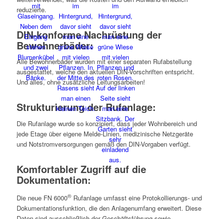
reduzierte.
DIN-konforme Nachrüstung der
Bewohnerbäder:
Alle Bewohnerbäder wurden mit einer separaten Rufabstellung
ausgestattet, welche den aktuellen DIN-Vorschriften entspricht.
Und alles, ohne zusätzliche Leitungsarbeiten!
Strukturierung der Rufanlage:
Die Rufanlage wurde so konzipiert, dass jeder Wohnbereich und
jede Etage über eigene Melde-Linien, medizinische Netzgeräte
und Notstromversorgungen gemäß den DIN-Vorgaben verfügt.
Komfortabler Zugriff auf die
Dokumentation:
®
Die neue FN 6000
Rufanlage umfasst eine Protokollierungs- und
Dokumentationsfunktion, die den Anlagenumfang erweitert. Diese
Daten sind ausschließlich der Geschäftsführung sowie