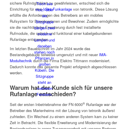
sichere Rufmöglichkeit zu gewährleisten, entschied sich die
Einrichtung für eine
Ident-Funkanlage
von tetronik. Diese Lösung
erfüllte die Anforderungen des Betreibers an ein mobiles
Rufsystem für Bewohnerinnen und Bewohner. Zudem ermöglichte
sie die nachträgliche Erweiterung durch fest installierte
Rufmodule, die optisch und funktional einer kabelgebundenen
Rufanlage entsprechen.
Im letzten Bauabschnitt im Jahr 2024 wurde das
Bestandsgebäude teilweise umgenutzt und mit neuer
IMA-
Modultechnik
durch die Firma Elektro Tittmann modernisiert.
Dadurch konnte das gesamte Projekt erfolgreich abgeschlossen
werden.
Warum hat der Kunde sich für unsere
Rufanlage entschieden?
®
Seit der ersten Inbetriebnahme der FN 6000
Rufanlage war der
Betreiber des Marienheims mit der Lösung von tetronik äußerst
zufrieden. Ein Wechsel zu einem anderen System kam zu keiner
Zeit in Betracht. Die flexible Erweiterung und Modernisierung der
Bestandsanlage in enger Zusammenarbeit mit unseren Partnern