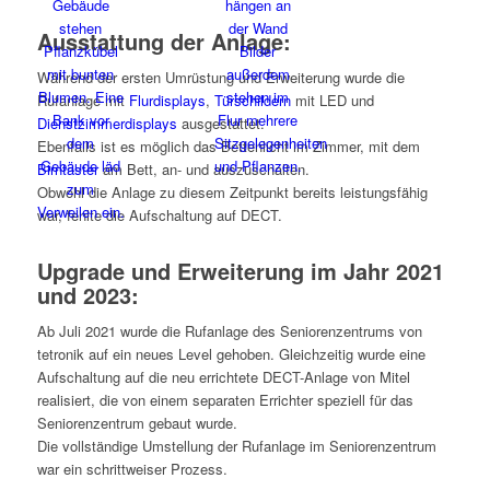
Ausstattung der Anlage:
Während der ersten Umrüstung und Erweiterung wurde die
Rufanlage mit
Flurdisplays
,
Türschildern
mit LED und
Dienstzimmerdisplays
ausgestattet.
Ebenfalls ist es möglich das Bettenlicht im Zimmer, mit dem
Birntaster
am Bett, an- und auszuschalten.
Obwohl die Anlage zu diesem Zeitpunkt bereits leistungsfähig
war, fehlte die Aufschaltung auf DECT.
Upgrade und Erweiterung im Jahr 2021
und 2023:
Ab Juli 2021 wurde die Rufanlage des Seniorenzentrums von
tetronik auf ein neues Level gehoben. Gleichzeitig wurde eine
Aufschaltung auf die neu errichtete DECT-Anlage von Mitel
realisiert, die von einem separaten Errichter speziell für das
Seniorenzentrum gebaut wurde.
Die vollständige Umstellung der Rufanlage im Seniorenzentrum
war ein schrittweiser Prozess.