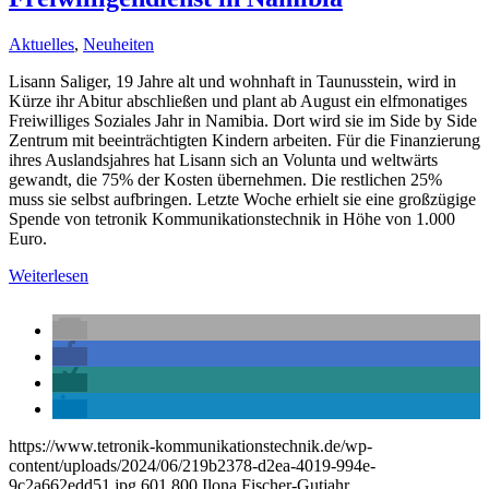
Aktuelles
,
Neuheiten
Lisann Saliger, 19 Jahre alt und wohnhaft in Taunusstein, wird in
Kürze ihr Abitur abschließen und plant ab August ein elfmonatiges
Freiwilliges Soziales Jahr in Namibia. Dort wird sie im Side by Side
Zentrum mit beeinträchtigten Kindern arbeiten. Für die Finanzierung
ihres Auslandsjahres hat Lisann sich an Volunta und weltwärts
gewandt, die 75% der Kosten übernehmen. Die restlichen 25%
muss sie selbst aufbringen. Letzte Woche erhielt sie eine großzügige
Spende von tetronik Kommunikationstechnik in Höhe von 1.000
Euro.
Weiterlesen
https://www.tetronik-kommunikationstechnik.de/wp-
content/uploads/2024/06/219b2378-d2ea-4019-994e-
9c2a662edd51.jpg
601
800
Ilona Fischer-Gutjahr