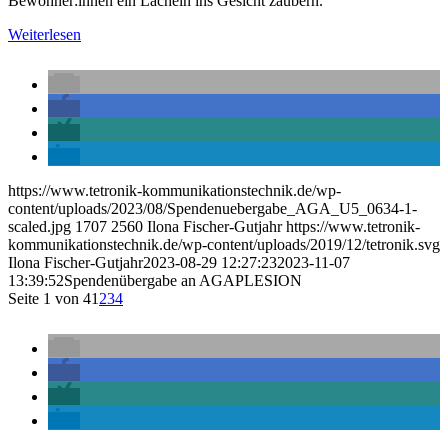
Bewohner:innen ein Lächeln ins Gesicht zaubern.
Weiterlesen
https://www.tetronik-kommunikationstechnik.de/wp-
content/uploads/2023/08/Spendenuebergabe_AGA_U5_0634-1-
scaled.jpg
1707
2560
Ilona Fischer-Gutjahr
https://www.tetronik-
kommunikationstechnik.de/wp-content/uploads/2019/12/tetronik.svg
Ilona Fischer-Gutjahr
2023-08-29 12:27:23
2023-11-07
13:39:52
Spendenübergabe an AGAPLESION
Seite 1 von 4
1
2
3
4