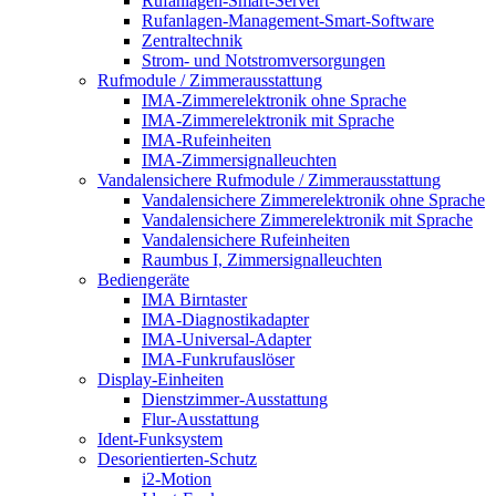
Rufanlagen-Smart-Server
Rufanlagen-Management-Smart-Software
Zentraltechnik
Strom- und Notstromversorgungen
Rufmodule / Zimmerausstattung
IMA-Zimmerelektronik ohne Sprache
IMA-Zimmerelektronik mit Sprache
IMA-Rufeinheiten
IMA-Zimmersignalleuchten
Vandalensichere Rufmodule / Zimmerausstattung
Vandalensichere Zimmerelektronik ohne Sprache
Vandalensichere Zimmerelektronik mit Sprache
Vandalensichere Rufeinheiten
Raumbus I, Zimmersignalleuchten
Bediengeräte
IMA Birntaster
IMA-Diagnostikadapter
IMA-Universal-Adapter
IMA-Funkrufauslöser
Display-Einheiten
Dienstzimmer-Ausstattung
Flur-Ausstattung
Ident-Funksystem
Desorientierten-Schutz
i2-Motion