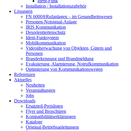
Ident-Funk
Installation / Installationszubehör
Lösungen
FN 6000®Rufanlagen – im Gesundheitswesen
Personen-Notsignal-Anlage
IRIS Kommunikation
Desorientiertenschutz
Ident-Funksystem
Mobilkommunikation
Videoüberwachung von Objekten, Gütern und
Personen
Branderkennung und Brandmeldung
Evakuierung, Alarmierung, Notrufkommunikation
Optimierung von Kommunikationswegen
Referenzen
Aktuelles
Neuheiten
Veranstaltungen
Jobs
Downloads
Ersatzteil-Preislisten
Flyer und Broschüren
Kompatibilitätserklärungen
Kataloge
Original-Betriebsanleitungen