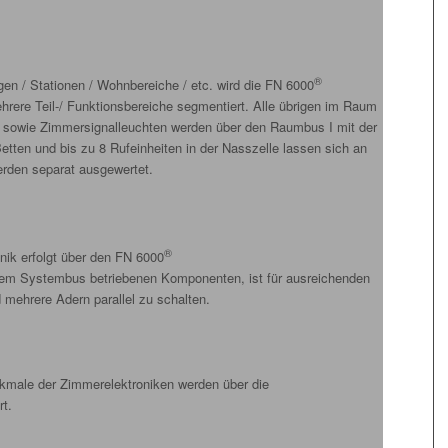
®
gen / Stationen / Wohnbereiche / etc. wird die FN 6000
hrere Teil-/ Funktionsbereiche segmentiert. Alle übrigen im Raum
ter sowie Zimmersignalleuchten werden über den Raumbus I mit der
tten und bis zu 8 Rufeinheiten in der Nasszelle lassen sich an
erden separat ausgewertet.
®
ik erfolgt über den FN 6000
nem Systembus betriebenen Komponenten, ist für ausreichenden
d mehrere Adern parallel zu schalten.
kmale der Zimmerelektroniken werden über die
t.