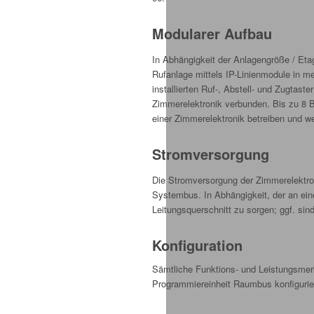
Modularer Aufbau
In Abhängigkeit der Anlagengröße / Eta
Rufanlage mittels IP-Linienmodule in me
installierten Ruf-, Abstell- und Zugtas
Zimmerelektronik verbunden. Bis zu 8 Be
einer Zimmerelektronik betreiben und w
Stromversorgung
Die Stromversorgung der Zimmerelektron
Systembus. In Abhängigkeit, der an ei
Leitungsquerschnitt zu sorgen; ggf. sin
Konfiguration
Sämtliche Funktions- und Leistungsmer
Programmiereinheit Raumbus konfigurier