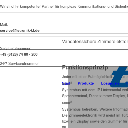
Wir sind Ihr kompetenter Partner für komplexe Kommunikations- und Sicherh
Mail:
service@tetronik-kt.de
Vandalensichere Zimmerelektro
Servicerufnummer:
+49 (6128) 74 80 - 200
24/7 Servicerufnummer
Funktionsprinzip
Jeder mit einer Rufmöglichkeit auszust
®
Start
Produkte
Lösungen
6000
Systembus mit dem IP-Linienmodul verb
Sprachterminal, Dienstzimmer-Display, F
®
6000
Systembus betreiben. Weitere Informati
Die Zimmerelektronik wird meist im Türbe
bzw. ein Display sowie den Summer fü
06.