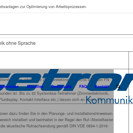
eitsanlagen zur Optimierung von Arbeitsprozessen.
nik ohne Sprache
attende Raum erhält eine Zimmerelektronik, welche über den FN
Referenzen
Aktuelles
Downloads
FAQ
Kontakt
unden ist. Bis zu 32 Systembus-Teilnehmer (Zimmerelektronik,
lurdisplay, Kontakt-Interface etc.) lassen sich an einem FN
onen dazu finden Sie in den Planungs- und Installationshinweisen.
reich installiert und beinhaltet in der Regel den Ruf-/Abstelltaster
r die akustische Rufnachsendung gemäß DIN VDE 0834-1:2016-