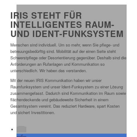
IRIS STEHT FÜR
INTELLIGENTES RAUM-
UND IDENT-FUNKSYSTEM
Menschen sind individuell. Um so mehr, wenn Sie pflege- und
betreuungsbedürftig sind. Mobilität auf der einen Seite steht
Schwerstpflege oder Desorientierung gegenüber. Deshalb sind die
Anforderungen an Rufanlagen und Kommunikation so
unterschiedlich. Wir haben das verstanden.
Mit der neuen IRIS Kommunikation haben wir unser
Raumfunksystem und unser Ident-Funksystem zu einer Lösung
zusammengefasst. Dadurch sind Kommunikation im Raum sowie
flächendeckende und gebäudeweite Sicherheit in einem
Gesamtsystem vereint. Das reduziert Hardware, spart Kosten
und sichert Investitionen.