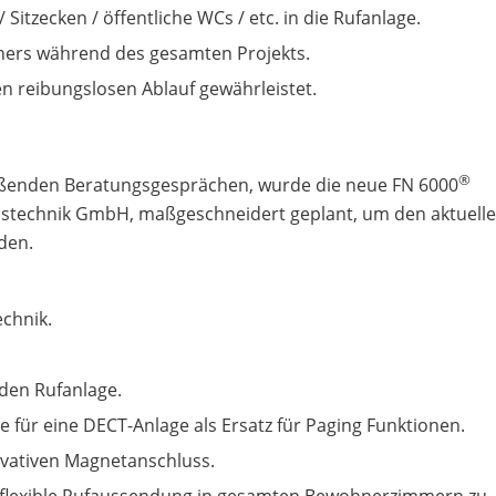
itzecken / öffentliche WCs / etc. in die Rufanlage.
tners während des gesamten Projekts.
 reibungslosen Ablauf gewährleistet.
®
eßenden Beratungsgesprächen, wurde die neue FN 6000
nstechnik GmbH, maßgeschneidert geplant, um den aktuell
den.
echnik.
den Rufanlage.
e für eine DECT-Anlage als Ersatz für Paging Funktionen.
ovativen Magnetanschluss.
ie flexible Rufaussendung in gesamten Bewohnerzimmern zu