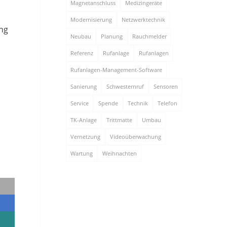
Magnetanschluss
Medizingeräte
Modernisierung
Netzwerktechnik
ng
Neubau
Planung
Rauchmelder
Referenz
Rufanlage
Rufanlagen
Rufanlagen-Management-Software
Sanierung
Schwesternruf
Sensoren
Service
Spende
Technik
Telefon
TK-Anlage
Trittmatte
Umbau
Vernetzung
Videoüberwachung
Wartung
Weihnachten