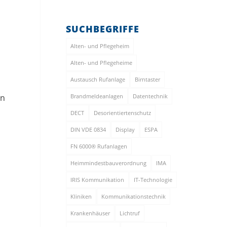
SUCHBEGRIFFE
Alten- und Pflegeheim
Alten- und Pflegeheime
Austausch Rufanlage
Birntaster
Brandmeldeanlagen
Datentechnik
en
DECT
Desorientiertenschutz
DIN VDE 0834
Display
ESPA
FN 6000® Rufanlagen
Heimmindestbauverordnung
IMA
IRIS Kommunikation
IT-Technologie
Kliniken
Kommunikationstechnik
Krankenhäuser
Lichtruf