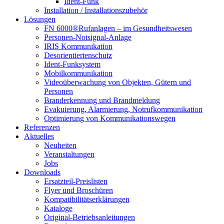
Ident-Funk
Installation / Installationszubehör
Lösungen
FN 6000®Rufanlagen – im Gesundheitswesen
Personen-Notsignal-Anlage
IRIS Kommunikation
Desorientiertenschutz
Ident-Funksystem
Mobilkommunikation
Videoüberwachung von Objekten, Gütern und
Personen
Branderkennung und Brandmeldung
Evakuierung, Alarmierung, Notrufkommunikation
Optimierung von Kommunikationswegen
Referenzen
Aktuelles
Neuheiten
Veranstaltungen
Jobs
Downloads
Ersatzteil-Preislisten
Flyer und Broschüren
Kompatibilitätserklärungen
Kataloge
Original-Betriebsanleitungen