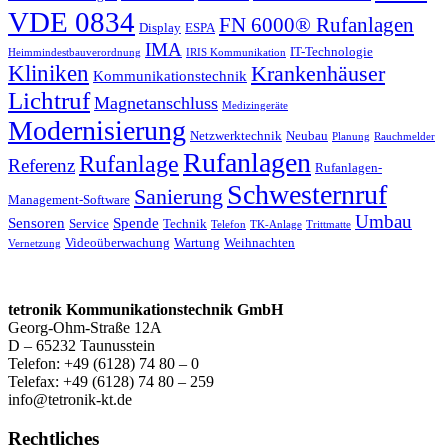
VDE 0834
FN 6000® Rufanlagen
Display
ESPA
IMA
IT-Technologie
Heimmindestbauverordnung
IRIS Kommunikation
Kliniken
Krankenhäuser
Kommunikationstechnik
Lichtruf
Magnetanschluss
Medizingeräte
Modernisierung
Netzwerktechnik
Neubau
Planung
Rauchmelder
Rufanlagen
Rufanlage
Referenz
Rufanlagen-
Schwesternruf
Sanierung
Management-Software
Umbau
Sensoren
Spende
Service
Technik
Telefon
TK-Anlage
Trittmatte
Videoüberwachung
Wartung
Weihnachten
Vernetzung
tetronik Kommunikationstechnik GmbH
Georg-Ohm-Straße 12A
D – 65232 Taunusstein
Telefon: +49 (6128) 74 80 – 0
Telefax: +49 (6128) 74 80 – 259
info@tetronik-kt.de
Rechtliches