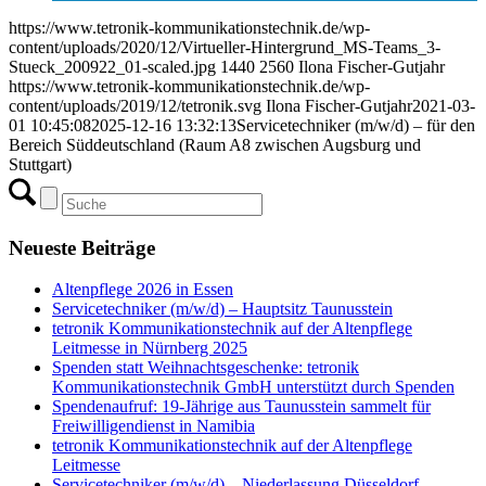
https://www.tetronik-kommunikationstechnik.de/wp-
content/uploads/2020/12/Virtueller-Hintergrund_MS-Teams_3-
Stueck_200922_01-scaled.jpg
1440
2560
Ilona Fischer-Gutjahr
https://www.tetronik-kommunikationstechnik.de/wp-
content/uploads/2019/12/tetronik.svg
Ilona Fischer-Gutjahr
2021-03-
01 10:45:08
2025-12-16 13:32:13
Servicetechniker (m/w/d) – für den
Bereich Süddeutschland (Raum A8 zwischen Augsburg und
Stuttgart)
Neueste Beiträge
Altenpflege 2026 in Essen
Servicetechniker (m/w/d) – Hauptsitz Taunusstein
tetronik Kommunikationstechnik auf der Altenpflege
Leitmesse in Nürnberg 2025
Spenden statt Weihnachtsgeschenke: tetronik
Kommunikationstechnik GmbH unterstützt durch Spenden
Spendenaufruf: 19-Jährige aus Taunusstein sammelt für
Freiwilligendienst in Namibia
tetronik Kommunikationstechnik auf der Altenpflege
Leitmesse
Servicetechniker (m/w/d) – Niederlassung Düsseldorf