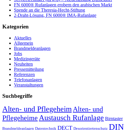
FN 6000® Rufanlagen erobern den arabischen Markt
Spende an die Theresia-Hecht-Stiftung
2-Draht-Lösung, FN 6000® IMA-Rufanlage
Kategorien
Aktuelles
Allgemein
Brandmeldeanlagen
Jobs
Medizingeräte
Neuheiten
Pressemitteilung
Referenzen
Telefonanlagen
Veranstaltungen
Suchbegriffe
Alten- und Pflegeheim
Alten- und
Austausch Rufanlage
Pflegeheime
Birntaster
DIN
DECT
Brandmeldeanlagen
Datentechnik
Desorientiertenschutz