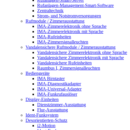
Rufanlagen-Smart-Server
Rufanlagen-Management-Smart-Software
Zentraltechnik
Strom- und Notstromversorgungen
Rufmodule / Zimmerausstattung
IMA-Zimmerelektronik ohne Sprache
IMA-Zimmerelektronik mit Sprache
IMA-Rufeinheiten
IMA-Zimmersignalleuchten
Vandalensichere Rufmodule / Zimmerausstattung
Vandalensichere Zimmerelektronik ohne Sprache
Vandalensichere Zimmerelektronik mit Sprache
Vandalensichere Rufeinheiten
Raumbus I, Zimmersignalleuchten
Bediengeräte
IMA Birntaster
IMA-Diagnostikadapter
IMA-Universal-Adapter
IMA-Funkrufauslöser
Display-Einheiten
Dienstzimmer-Ausstattung
Flur-Ausstattung
Ident-Funksystem
Desorientierten-Schutz
i2-Motion