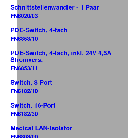
Schnittstellenwandler - 1 Paar
FN6020/03
POE-Switch, 4-fach
FN6853/10
POE-Switch, 4-fach, inkl. 24V 4,5A
Stromvers.
FN6853/11
Switch, 8-Port
FN6182/10
Switch, 16-Port
FN6182/30
Medical LAN-Isolator
FN6803/00