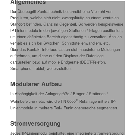
Allgemeines
Der Überbegriff Zentraltechnik beschreibt eine Vielzahl von
Produkten, welche sich nicht zwangsläufig an einem zentralen
Standort befinden. Ganz im Gegenteil. So werden beispielsweise
IP-Linienmodule in den jeweiligen Stationen / Etagen positioniert,
um einen definierten Bereich eigenständig zu verwalten. Ähnlich
verhält es sich bei Switchen, Schnittstellenwandlern, etc.
Über das Kontakt-Interface lassen sich hausinterne Meldungen
aufnehmen, um diese auf den Displays der Rufanlage
darzustellen bzw. auf mobile Endgeräte (DECT-Telefon,
Smartphone, Tablet) weiterzuleiten.
Modularer Aufbau
In Abhängigkeit der Anlagengröße / Etagen / Stationen /
®
Wohnbereiche / etc. wird die FN 6000
Rufanlage mittels IP-
Linienmodule in mehrere Teil-/ Funktionsbereiche segmentiert.
Stromversorgung
Jedes IP-Linienmodul beinhaltet eine integrierte Stromversorgung