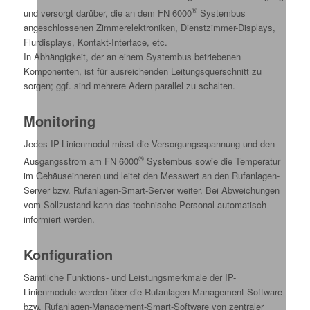
®
und versorgt darüber, die an dem FN 6000
Systembus
angeschlossenen Zimmerelektroniken, Dienstzimmer-Displays,
Flurdisplays, Kontakt-Interface, etc.
In Abhängigkeit, der an einem Systembus betriebenen
Komponenten, ist für ausreichenden Leitungsquerschnitt zu
sorgen; ggf. sind mehrere Adern parallel zu schalten.
Monitoring
Jedes IP-Linienmodul misst die Versorgungsspannung und den
®
Ausgangsstrom am FN 6000
Systembus sowie die Temperatur
im Gehäuseinneren und leitet den Messwert an den Rufanlagen-
Server bzw. Rufanlagen-Smart-Server weiter. Bei Abweichungen
vom Sollzustand kann das technische Personal automatisch
informiert werden.
Konfiguration
Sämtliche Funktions- und Leistungsmerkmale der IP-
Linienmodule werden über die Rufanlagen-Management-Software
bzw. Rufanlagen-Management-Smart-Software von zentraler