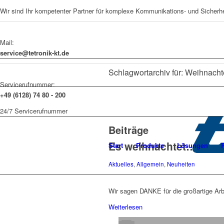
Wir sind Ihr kompetenter Partner für komplexe Kommunikations- und Sicherh
Mail:
service@tetronik-kt.de
Schlagwortarchiv für: Weihnach
Servicerufnummer:
+49 (6128) 74 80 - 200
24/7 Servicerufnummer
Beiträge
Es weihnachtet….
Start
Produkte
Lösungen
Aktuelles
,
Allgemein
,
Neuheiten
Wir sagen DANKE für die großartige Arb
Weiterlesen