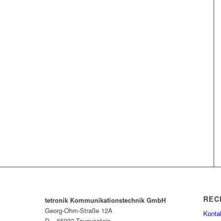
REC
tetronik Kommunikationstechnik GmbH
Georg-Ohm-Straße 12A
Konta
D – 65232 Taunusstein