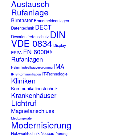
Austausch
Rufanlage
Birntaster
Brandmeldeanlagen
DECT
Datentechnik
DIN
Desorientiertenschutz
VDE 0834
Display
FN 6000®
ESPA
Rufanlagen
IMA
Heimmindestbauverordnung
IT-Technologie
IRIS Kommunikation
Kliniken
Kommunikationstechnik
Krankenhäuser
Lichtruf
Magnetanschluss
Medizingeräte
Modernisierung
Netzwerktechnik
Neubau
Planung