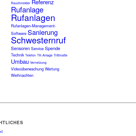
Referenz
Rauchmelder
Rufanlage
Rufanlagen
Rufanlagen-Management-
Sanierung
Software
Schwesternruf
Sensoren
Spende
Service
Technik
Telefon
TK-Anlage
Trittmatte
Umbau
Vernetzung
Videoüberwachung
Wartung
Weihnachten
HTLICHES
kt