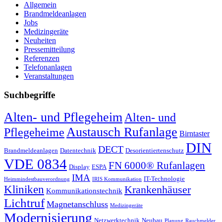
Allgemein
Brandmeldeanlagen
Jobs
Medizingeräte
Neuheiten
Pressemitteilung
Referenzen
Telefonanlagen
Veranstaltungen
Suchbegriffe
Alten- und Pflegeheim
Alten- und
Austausch Rufanlage
Pflegeheime
Birntaster
DIN
DECT
Brandmeldeanlagen
Datentechnik
Desorientiertenschutz
VDE 0834
FN 6000® Rufanlagen
Display
ESPA
IMA
IT-Technologie
Heimmindestbauverordnung
IRIS Kommunikation
Kliniken
Krankenhäuser
Kommunikationstechnik
Lichtruf
Magnetanschluss
Medizingeräte
Modernisierung
Netzwerktechnik
Neubau
Planung
Rauchmelder