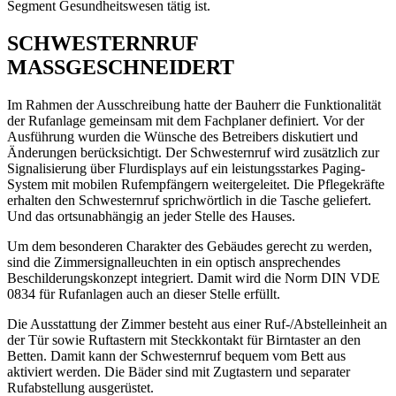
Segment Gesundheitswesen tätig ist.
SCHWESTERNRUF
MASSGESCHNEIDERT
Im Rahmen der Ausschreibung hatte der Bauherr die Funktionalität
der Rufanlage gemeinsam mit dem Fachplaner definiert. Vor der
Ausführung wurden die Wünsche des Betreibers diskutiert und
Änderungen berücksichtigt. Der Schwesternruf wird zusätzlich zur
Signalisierung über Flurdisplays auf ein leistungsstarkes Paging-
System mit mobilen Rufempfängern weitergeleitet. Die Pflegekräfte
erhalten den Schwesternruf sprichwörtlich in die Tasche geliefert.
Und das ortsunabhängig an jeder Stelle des Hauses.
Um dem besonderen Charakter des Gebäudes gerecht zu werden,
sind die Zimmersignalleuchten in ein optisch ansprechendes
Beschilderungskonzept integriert. Damit wird die Norm DIN VDE
0834 für Rufanlagen auch an dieser Stelle erfüllt.
Die Ausstattung der Zimmer besteht aus einer Ruf-/Abstelleinheit an
der Tür sowie Ruftastern mit Steckkontakt für Birntaster an den
Betten. Damit kann der Schwesternruf bequem vom Bett aus
aktiviert werden. Die Bäder sind mit Zugtastern und separater
Rufabstellung ausgerüstet.