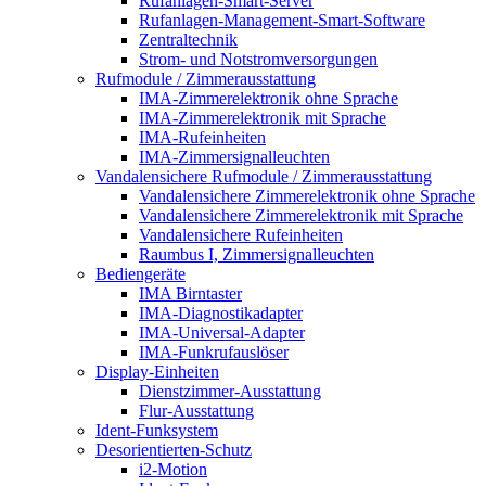
Rufanlagen-Smart-Server
Rufanlagen-Management-Smart-Software
Zentraltechnik
Strom- und Notstromversorgungen
Rufmodule / Zimmerausstattung
IMA-Zimmerelektronik ohne Sprache
IMA-Zimmerelektronik mit Sprache
IMA-Rufeinheiten
IMA-Zimmersignalleuchten
Vandalensichere Rufmodule / Zimmerausstattung
Vandalensichere Zimmerelektronik ohne Sprache
Vandalensichere Zimmerelektronik mit Sprache
Vandalensichere Rufeinheiten
Raumbus I, Zimmersignalleuchten
Bediengeräte
IMA Birntaster
IMA-Diagnostikadapter
IMA-Universal-Adapter
IMA-Funkrufauslöser
Display-Einheiten
Dienstzimmer-Ausstattung
Flur-Ausstattung
Ident-Funksystem
Desorientierten-Schutz
i2-Motion