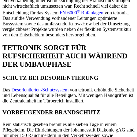
Neuverkabelung unter Berücksichtigung der Brandschutzauflagen
nicht wirtschaftlich umzusetzen war. Recht schnell viel daher die
®
Entscheidung für das System
FN 6000
Rufanlagen
von tetronik.
Das auf die Verwendung vorhandener Leitungen optimierte
Bussystem sowie das umfassende Know-How bei der Umsetzung
vergleichbarer Projekte wurden neben der flexiblen Systemstruktur
von den Entscheidern besonders hervorgehoben.
TETRONIK SORGT FÜR
RUFSICHERHEIT AUCH WÄHREND
DER UMBAUPHASE
SCHUTZ BEI DESORIENTIERUNG
Das
Desorientierten-Schutzsystem
von tetronik erhöht die Sicherheit
und Lebensqualität für alle Beteiligten. Mit wenigen Handgriffen ist
die Zentraleinheit im Türbereich installiert.
VORBEUGENDER BRANDSCHUTZ
Rein statistisch gesehen brennt es alle sieben Tage in einem
Pflegeheim. Die Einrichtungen der Johannesstift Diakonie gAG sind
mit über 150 Rauchmeldern in den Verkehrswegen sowie