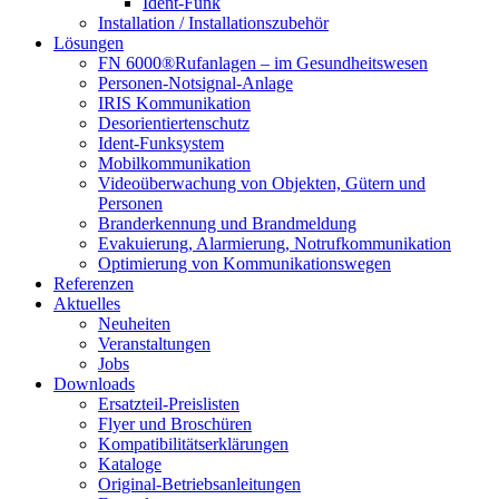
Ident-Funk
Installation / Installationszubehör
Lösungen
FN 6000®Rufanlagen – im Gesundheitswesen
Personen-Notsignal-Anlage
IRIS Kommunikation
Desorientiertenschutz
Ident-Funksystem
Mobilkommunikation
Videoüberwachung von Objekten, Gütern und
Personen
Branderkennung und Brandmeldung
Evakuierung, Alarmierung, Notrufkommunikation
Optimierung von Kommunikationswegen
Referenzen
Aktuelles
Neuheiten
Veranstaltungen
Jobs
Downloads
Ersatzteil-Preislisten
Flyer und Broschüren
Kompatibilitätserklärungen
Kataloge
Original-Betriebsanleitungen