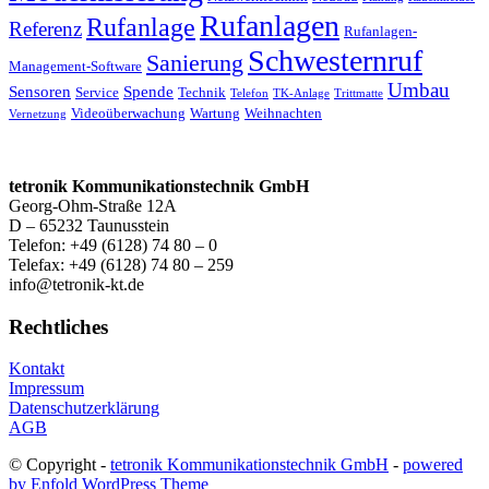
Rufanlagen
Rufanlage
Referenz
Rufanlagen-
Schwesternruf
Sanierung
Management-Software
Umbau
Sensoren
Spende
Service
Technik
Telefon
TK-Anlage
Trittmatte
Videoüberwachung
Wartung
Weihnachten
Vernetzung
tetronik Kommunikationstechnik GmbH
Georg-Ohm-Straße 12A
D – 65232 Taunusstein
Telefon: +49 (6128) 74 80 – 0
Telefax: +49 (6128) 74 80 – 259
info@tetronik-kt.de
Rechtliches
Kontakt
Impressum
Datenschutzerklärung
AGB
© Copyright -
tetronik Kommunikationstechnik GmbH
-
powered
by Enfold WordPress Theme