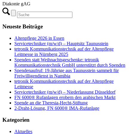
Diakonie gAG
Neueste Beiträge
Altenpflege 2026 in Essen
Servicetechniker (m/w/d) – Hauptsitz Taunusstein
tetronik Kommunikationstechnik auf der Altenpflege
Leitmesse in Nürnberg 2025
Spenden statt Weihnachtsgeschenke: tetronik
Kommunikationstechnik GmbH unterstützt durch Spenden
Spendenaufruf: 19-Jährige aus Taunusstein sammelt für
Freiwilligendienst in Namibia
tetronik Kommunikationstechnik auf der Altenpflege
Leitmesse
Servicetechniker (m/w/d) – Niederlassung Düsseldorf
FN 6000® Rufanlagen erobern den arabischen Markt
Spende an die Theresia-Hecht-Stiftung
2-Draht-Lösung, FN 6000® IMA-Rufanlage
Kategorien
Aktuelles