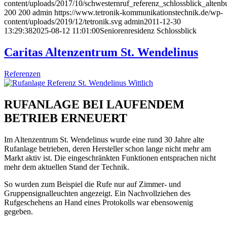
content/uploads/2017/10/schwesternruf_referenz_schlossblick_altenb
200
200
admin
https://www.tetronik-kommunikationstechnik.de/wp-
content/uploads/2019/12/tetronik.svg
admin
2011-12-30
13:29:38
2025-08-12 11:01:00
Seniorenresidenz Schlossblick
Caritas Altenzentrum St. Wendelinus
Referenzen
RUFANLAGE BEI LAUFENDEM
BETRIEB ERNEUERT
Im Altenzentrum St. Wendelinus wurde eine rund 30 Jahre alte
Rufanlage betrieben, deren Hersteller schon lange nicht mehr am
Markt aktiv ist. Die eingeschränkten Funktionen entsprachen nicht
mehr dem aktuellen Stand der Technik.
So wurden zum Beispiel die Rufe nur auf Zimmer- und
Gruppensignalleuchten angezeigt. Ein Nachvollziehen des
Rufgeschehens an Hand eines Protokolls war ebensowenig
gegeben.