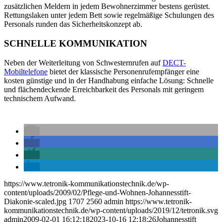
zusätzlichen Meldern in jedem Bewohnerzimmer bestens gerüstet.
Rettungslaken unter jedem Bett sowie regelmäßige Schulungen des
Personals runden das Sicherheitskonzept ab.
SCHNELLE KOMMUNIKATION
Neben der Weiterleitung von Schwesternrufen auf
DECT-
Mobiltelefone
bietet der klassische Personenrufempfänger eine
kosten günstige und in der Handhabung einfache Lösung: Schnelle
und flächendeckende Erreichbarkeit des Personals mit geringem
technischem Aufwand.
https://www.tetronik-kommunikationstechnik.de/wp-
content/uploads/2009/02/Pflege-und-Wohnen-Johannesstift-
Diakonie-scaled.jpg
1707
2560
admin
https://www.tetronik-
kommunikationstechnik.de/wp-content/uploads/2019/12/tetronik.svg
admin
2009-02-01 16:12:18
2023-10-16 12:18:26
Johannesstift