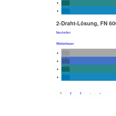
2-Draht-Lösung, FN 6
Neuheiten
Weiterlesen
2
3
›
»
1