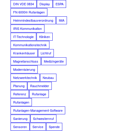
DIN VDE 0834
Display
ESPA
FN 6000® Rufanlagen
Heimmindestbauverordnung
IMA
IRIS Kommunikation
IT-Technologie
Kliniken
Kommunikationstechnik
Krankenhäuser
Lichtruf
Magnetanschluss
Medizingeräte
Modernisierung
Netzwerktechnik
Neubau
Planung
Rauchmelder
Referenz
Rufanlage
Rufanlagen
Rufanlagen-Management-Software
Sanierung
Schwesternruf
Sensoren
Service
Spende