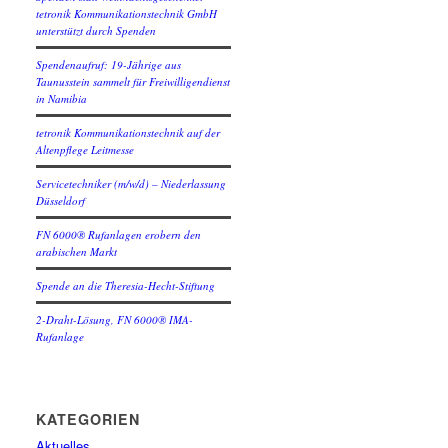
tetronik Kommunikationstechnik GmbH
unterstützt durch Spenden
Spendenaufruf: 19-Jährige aus
Taunusstein sammelt für Freiwilligendienst
in Namibia
tetronik Kommunikationstechnik auf der
Altenpflege Leitmesse
Servicetechniker (m/w/d) – Niederlassung
Düsseldorf
FN 6000® Rufanlagen erobern den
arabischen Markt
Spende an die Theresia-Hecht-Stiftung
2-Draht-Lösung, FN 6000® IMA-
Rufanlage
KATEGORIEN
Aktuelles