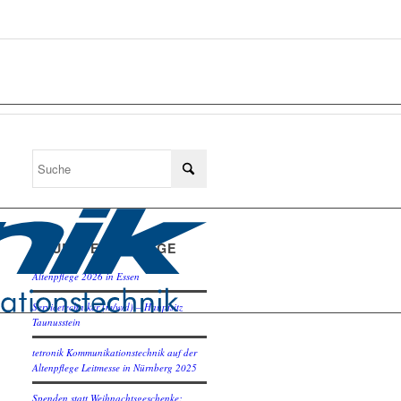
NEUESTE BEITRÄGE
Altenpflege 2026 in Essen
Servicetechniker (m/w/d) – Hauptsitz
Taunusstein
tetronik Kommunikationstechnik auf der
Altenpflege Leitmesse in Nürnberg 2025
Spenden statt Weihnachtsgeschenke: