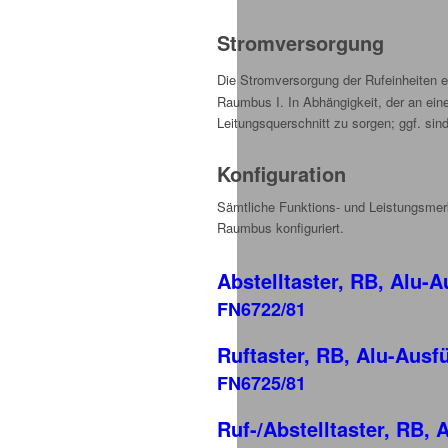
Stromversorgung
Die Stromversorgung der Rufeinheiten e
Raumbus I. In Abhängigkeit, der an ei
Leitungsquerschnitt zu sorgen; ggf. sin
Konfiguration
Sämtliche Funktions- und Leistungsmer
Raumbus konfiguriert.
Abstelltaster, RB, Alu-
FN6722/81
Ruftaster, RB, Alu-Ausf
FN6725/81
Ruf-/Abstelltaster, RB,