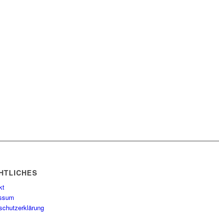
HTLICHES
kt
essum
schutzerklärung