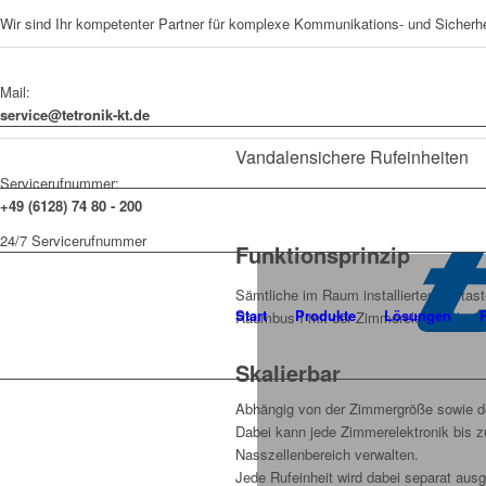
Wir sind Ihr kompetenter Partner für komplexe Kommunikations- und Sicherh
Mail:
service@tetronik-kt.de
Vandalensichere Rufeinheiten
Servicerufnummer:
+49 (6128) 74 80 - 200
24/7 Servicerufnummer
Funktionsprinzip
Sämtliche im Raum installierten Ruftast
Start
Produkte
Lösungen
Raumbus I mit der Zimmerelektronik ve
Skalierbar
Abhängig von der Zimmergröße sowie d
Dabei kann jede Zimmerelektronik bis z
Nasszellenbereich verwalten.
Jede Rufeinheit wird dabei separat ausg