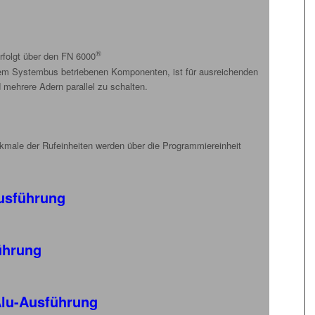
®
rfolgt über den FN 6000
nem Systembus betriebenen Komponenten, ist für ausreichenden
d mehrere Adern parallel zu schalten.
kmale der Rufeinheiten werden über die Programmiereinheit
Ausführung
ührung
 Alu-Ausführung