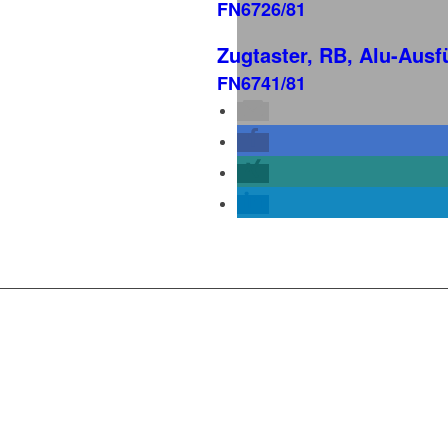
FN6726/81
Zugtaster, RB, Alu-Aus
FN6741/81