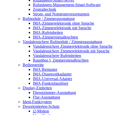
Rufanlagen-Smart-Server
Rufanlagen-Management-Smart-Software
Zentraltechnik
Strom- und Notstromversorgungen
Rufmodule / Zimmerausstattung
IMA-Zimmerelektronik ohne Sprache
IMA-Zimmerelektronik mit Sprache
IMA-Rufeinheiten
IMA-Zimmersignalleuchten
Vandalensichere Rufmodule / Zimmerausstattung
Vandalensichere Zimmerelektronik ohne Sprache
Vandalensichere Zimmerelektronik mit Sprache
Vandalensichere Rufeinheiten
Raumbus I, Zimmersignalleuchten
Bediengeräte
IMA Birntaster
IMA-Diagnostikadapter
IMA-Universal-Adapter
IMA-Funkrufauslöser
Display-Einheiten
Dienstzimmer-Ausstattung
Flur-Ausstattung
Ident-Funksystem
Desorientierten-Schutz
i2-Motion