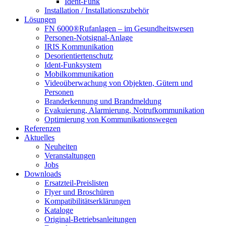
Ident-Funk
Installation / Installationszubehör
Lösungen
FN 6000®Rufanlagen – im Gesundheitswesen
Personen-Notsignal-Anlage
IRIS Kommunikation
Desorientiertenschutz
Ident-Funksystem
Mobilkommunikation
Videoüberwachung von Objekten, Gütern und
Personen
Branderkennung und Brandmeldung
Evakuierung, Alarmierung, Notrufkommunikation
Optimierung von Kommunikationswegen
Referenzen
Aktuelles
Neuheiten
Veranstaltungen
Jobs
Downloads
Ersatzteil-Preislisten
Flyer und Broschüren
Kompatibilitätserklärungen
Kataloge
Original-Betriebsanleitungen