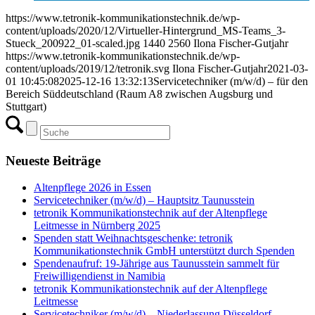
https://www.tetronik-kommunikationstechnik.de/wp-
content/uploads/2020/12/Virtueller-Hintergrund_MS-Teams_3-
Stueck_200922_01-scaled.jpg
1440
2560
Ilona Fischer-Gutjahr
https://www.tetronik-kommunikationstechnik.de/wp-
content/uploads/2019/12/tetronik.svg
Ilona Fischer-Gutjahr
2021-03-
01 10:45:08
2025-12-16 13:32:13
Servicetechniker (m/w/d) – für den
Bereich Süddeutschland (Raum A8 zwischen Augsburg und
Stuttgart)
Neueste Beiträge
Altenpflege 2026 in Essen
Servicetechniker (m/w/d) – Hauptsitz Taunusstein
tetronik Kommunikationstechnik auf der Altenpflege
Leitmesse in Nürnberg 2025
Spenden statt Weihnachtsgeschenke: tetronik
Kommunikationstechnik GmbH unterstützt durch Spenden
Spendenaufruf: 19-Jährige aus Taunusstein sammelt für
Freiwilligendienst in Namibia
tetronik Kommunikationstechnik auf der Altenpflege
Leitmesse
Servicetechniker (m/w/d) – Niederlassung Düsseldorf