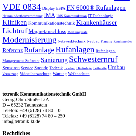
VDE 0834
FN 6000® Rufanlagen
Display
ESPA
IMA
IT-Technologie
Heimmindestbauverordnung
IRIS Kommunikation
Kliniken
Krankenhäuser
Kommunikationstechnik
Lichtruf
Magnetanschluss
Medizingeräte
Modernisierung
Netzwerktechnik
Neubau
Planung
Rauchmelder
Rufanlagen
Rufanlage
Referenz
Rufanlagen-
Schwesternruf
Sanierung
Management-Software
Umbau
Sensoren
Spende
Service
Technik
Telefon
TK-Anlage
Trittmatte
Videoüberwachung
Wartung
Weihnachten
Vernetzung
tetronik Kommunikationstechnik GmbH
Georg-Ohm-Straße 12A
D – 65232 Taunusstein
Telefon: +49 (6128) 74 80 – 0
Telefax: +49 (6128) 74 80 – 259
info@tetronik-kt.de
Rechtliches