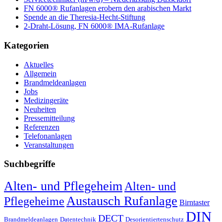
FN 6000® Rufanlagen erobern den arabischen Markt
Spende an die Theresia-Hecht-Stiftung
2-Draht-Lösung, FN 6000® IMA-Rufanlage
Kategorien
Aktuelles
Allgemein
Brandmeldeanlagen
Jobs
Medizingeräte
Neuheiten
Pressemitteilung
Referenzen
Telefonanlagen
Veranstaltungen
Suchbegriffe
Alten- und Pflegeheim
Alten- und
Austausch Rufanlage
Pflegeheime
Birntaster
DIN
DECT
Brandmeldeanlagen
Datentechnik
Desorientiertenschutz