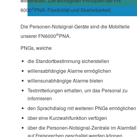
weiterleiten. Die wichtigsten Prinzipien der FN
®
6000
PNA: Flexibilität und Skalierbarkeit.
Die Personen-Notsignal-Geräte sind die Mobilteile
®
unserer FN6000
PNA.
PNGs, welche
die Standortbestimmung sicherstellen
willensabhängige Alarme ermöglichen
willensunabhängige Alarme bieten
Textmitteilungen erhalten, um das Personal zu
informieren
den Sprachdialog mit weiteren PNGs ermöglichen
über eine Kurzwahlfunktion verfügen
über die Personen-Notsignal-Zentrale im Alarmfall
auf Freisprechen geschaltet werden können