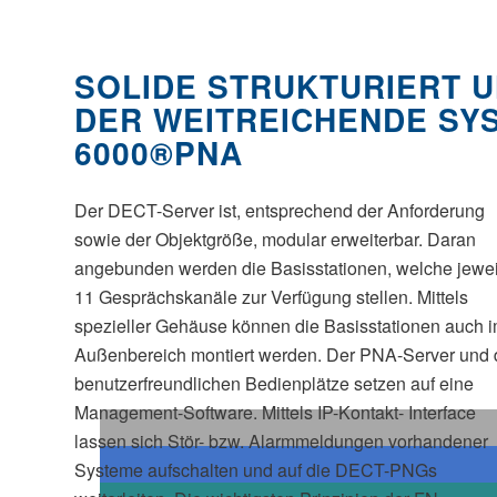
SOLIDE STRUKTURIERT 
DER WEITREICHENDE SY
6000®PNA
Der DECT-Server ist, entsprechend der Anforderung
sowie der Objektgröße, modular erweiterbar. Daran
angebunden werden die Basisstationen, welche jewei
11 Gesprächskanäle zur Verfügung stellen. Mittels
spezieller Gehäuse können die Basisstationen auch 
Außenbereich montiert werden. Der PNA-Server und 
benutzerfreundlichen Bedienplätze setzen auf eine
Management-Software. Mittels IP-Kontakt- Interface
lassen sich Stör- bzw. Alarmmeldungen vorhandener
Systeme aufschalten und auf die DECT-PNGs