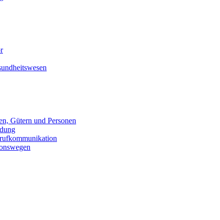
ör
undheitswesen
n, Gütern und Personen
ldung
trufkommunikation
ionswegen