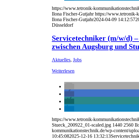
https://www.tetronik-kommunikationstechni
Ilona Fischer-Gutjahr
https://www.tetronik-
Ilona Fischer-Gutjahr
2024-04-09 14:12:57
2
Düsseldorf
Servicetechniker (m/w/d) 
zwischen Augsburg und Stu
Aktuelles
,
Jobs
Weiterlesen
https://www.tetronik-kommunikationstechni
Stueck_200922_01-scaled.jpg
1440
2560
Il
kommunikationstechnik.de/wp-content/uploa
10:45:08
2025-12-16 13:32:13
Servicetechni