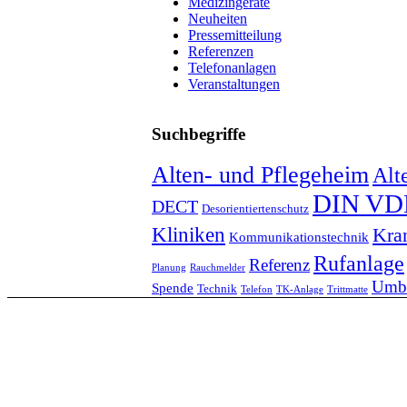
Medizingeräte
Neuheiten
Pressemitteilung
Referenzen
Telefonanlagen
Veranstaltungen
Suchbegriffe
Alten- und Pflegeheim
Alt
DIN VD
DECT
Desorientiertenschutz
Kliniken
Kra
Kommunikationstechnik
Rufanlage
Referenz
Planung
Rauchmelder
Umb
Spende
Technik
Telefon
TK-Anlage
Trittmatte