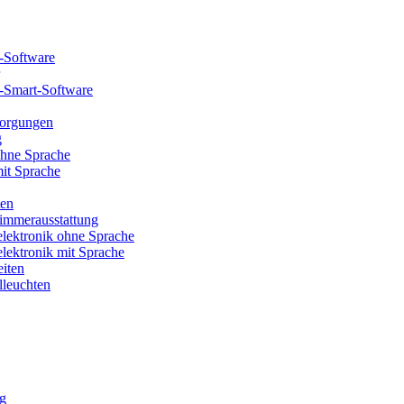
-Software
-Smart-Software
sorgungen
g
hne Sprache
it Sprache
ten
immerausstattung
lektronik ohne Sprache
lektronik mit Sprache
eiten
leuchten
g