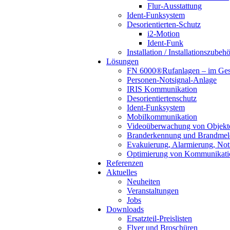
Flur-Ausstattung
Ident-Funksystem
Desorientierten-Schutz
i2-Motion
Ident-Funk
Installation / Installationszubeh
Lösungen
FN 6000®Rufanlagen – im Ges
Personen-Notsignal-Anlage
IRIS Kommunikation
Desorientiertenschutz
Ident-Funksystem
Mobilkommunikation
Videoüberwachung von Objekte
Branderkennung und Brandme
Evakuierung, Alarmierung, No
Optimierung von Kommunikat
Referenzen
Aktuelles
Neuheiten
Veranstaltungen
Jobs
Downloads
Ersatzteil-Preislisten
Flyer und Broschüren