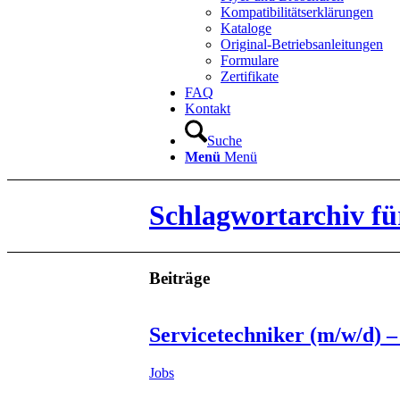
Kompatibilitätserklärungen
Kataloge
Original-Betriebsanleitungen
Formulare
Zertifikate
FAQ
Kontakt
Suche
Menü
Menü
Schlagwortarchiv f
Beiträge
Servicetechniker (m/w/d) –
Jobs