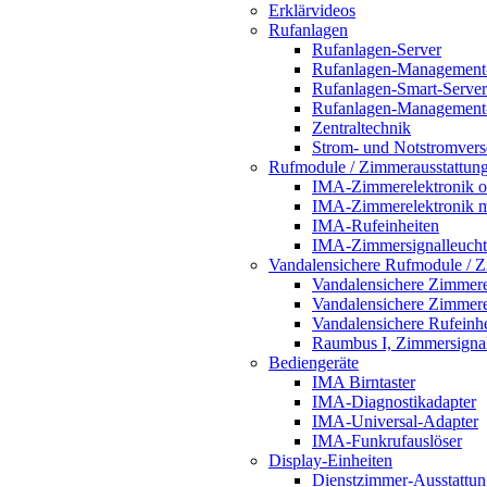
Erklärvideos
Rufanlagen
Rufanlagen-Server
Rufanlagen-Management
Rufanlagen-Smart-Server
Rufanlagen-Management
Zentraltechnik
Strom- und Notstromver
Rufmodule / Zimmerausstattun
IMA-Zimmerelektronik o
IMA-Zimmerelektronik m
IMA-Rufeinheiten
IMA-Zimmersignalleuch
Vandalensichere Rufmodule / Z
Vandalensichere Zimmere
Vandalensichere Zimmere
Vandalensichere Rufeinh
Raumbus I, Zimmersignal
Bediengeräte
IMA Birntaster
IMA-Diagnostikadapter
IMA-Universal-Adapter
IMA-Funkrufauslöser
Display-Einheiten
Dienstzimmer-Ausstattun