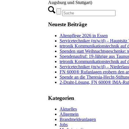
Augsburg und Stuttgart)
Neueste Beiträge
Altenpflege 2026 in Essen
Servicetechniker (m/w/d) – Hauptsitz
tetronik Kommunikationstechnik auf 
Spenden statt Weihnachtsgeschenke: 
Spendenaufruf: 19-Jährige aus Taunuss
tetronik Kommunikationstechnik auf d
Servicetechniker (m/w/d) – Niederlas
FN 6000® Rufanlagen erobern den ar
Spende an die Theresia-Hecht-Stiftun
2-Draht-Lösung, FN 6000® IMA-Ruf
Kategorien
Aktuelles
Allgemein
Brandmeldeanlagen
Jobs