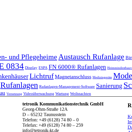
Austausch Rufanlage
en- und Pflegeheime
Bir
E 0834
FN 6000® Rufanlagen
Display
ESPA
Heimmindestbauv
Moder
Lichtruf
nkenhäuser
Magnetanschluss
Medizingeräte
Rufanlagen
Sc
Sanierung
Rufanlagen-Management-Software
au
Videoüberwachung
Wartung
Weihnachten
Vernetzung
tetronik Kommunikationstechnik GmbH
R
Georg-Ohm-Straße 12A
D – 65232 Taunusstein
Ko
Telefon: +49 (6128) 74 80 – 0
I
Telefax: +49 (6128) 74 80 – 259
Da
info@tetronik-kt.de