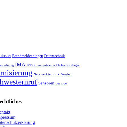
ntaster
Brandmeldeanlagen
Datentechnik
IMA
IT-Technologie
erordnung
IRIS Kommunikation
nisierung
Netzwerktechnik
Neubau
hwesternruf
Sensoren
Service
echtliches
ntakt
mpressum
tenschutzerklärung