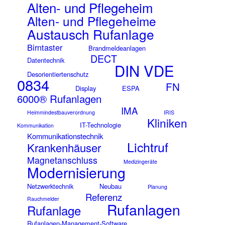
Alten- und Pflegeheim
Alten- und Pflegeheime
Austausch Rufanlage
Birntaster
Brandmeldeanlagen
DECT
Datentechnik
DIN VDE
Desorientiertenschutz
0834
FN
Display
ESPA
6000® Rufanlagen
IMA
Heimmindestbauverordnung
IRIS
Kliniken
IT-Technologie
Kommunikation
Kommunikationstechnik
Lichtruf
Krankenhäuser
Magnetanschluss
Medizingeräte
Modernisierung
Netzwerktechnik
Neubau
Planung
Referenz
Rauchmelder
Rufanlagen
Rufanlage
Rufanlagen-Management-Software