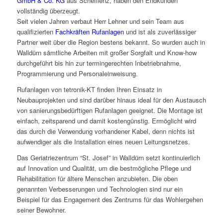
GmbH & Co. KG
aus Schefflenz, haben den Endkunden
vollständig überzeugt.
Seit vielen Jahren verbaut Herr Lehner und sein Team aus
qualifizierten
Fachkräften Rufanlagen
und ist als zuverlässiger
Partner weit über die Region bestens bekannt. So wurden auch in
Walldürn sämtliche Arbeiten mit großer Sorgfalt und Know-how
durchgeführt bis hin zur termingerechten Inbetriebnahme,
Programmierung und Personaleinweisung.
Rufanlagen von tetronik-KT finden Ihren Einsatz in
Neubauprojekten und sind darüber hinaus ideal für den Austausch
von sanierungsbedürftigen Rufanlagen geeignet. Die Montage ist
einfach, zeitsparend und damit kostengünstig. Ermöglicht wird
das durch die Verwendung vorhandener Kabel, denn nichts ist
aufwendiger als die Installation eines neuen Leitungsnetzes.
Das Geriatriezentrum “St. Josef” in Walldürn setzt kontinuierlich
auf Innovation und Qualität, um die bestmögliche Pflege und
Rehabilitation für ältere Menschen anzubieten. Die oben
genannten Verbesserungen und Technologien sind nur ein
Beispiel für das Engagement des Zentrums für das Wohlergehen
seiner Bewohner.