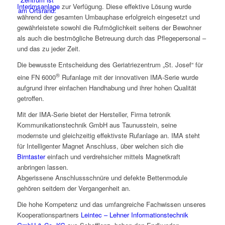
Interimsanlage
zur Verfügung. Diese effektive Lösung wurde
während der gesamten Umbauphase erfolgreich eingesetzt und
gewährleistete sowohl die Rufmöglichkeit seitens der Bewohner
als auch die bestmögliche Betreuung durch das Pflegepersonal –
und das zu jeder Zeit.
Die bewusste Entscheidung des Geriatriezentrum „St. Josef“ für
®
eine FN 6000
Rufanlage mit der innovativen IMA-Serie wurde
aufgrund ihrer einfachen Handhabung und ihrer hohen Qualität
getroffen.
Mit der IMA-Serie bietet der Hersteller, Firma tetronik
Kommunikationstechnik GmbH aus Taunusstein, seine
modernste und gleichzeitig effektivste Rufanlage an. IMA steht
für Intelligenter Magnet Anschluss, über welchen sich die
Birntaster
einfach und verdrehsicher mittels Magnetkraft
anbringen lassen.
Abgerissene Anschlussschnüre und defekte Bettenmodule
gehören seitdem der Vergangenheit an.
Die hohe Kompetenz und das umfangreiche Fachwissen unseres
Kooperationspartners
Leintec – Lehner Informationstechnik