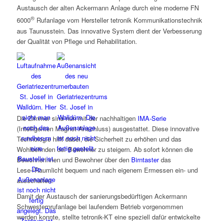
Austausch der alten Ackermann Anlage durch eine moderne FN
®
6000
Rufanlage vom Hersteller tetronik Kommunikationstechnik
aus Taunusstein. Das innovative System dient der Verbesserung
der Qualität von Pflege und Rehabilitation.
Die Zimmer sind nun mit der nachhaltigen
IMA-Serie
(Intelligenten Magnet Anschluss) ausgestattet. Diese innovative
Technologie hilft dabei, die Sicherheit zu erhöhen und das
Wohlbefinden der Bewohner zu steigern. Ab sofort können die
Bewohnerinnen und Bewohner über den
Birntaster
das
Lese-/Raumlicht bequem und nach eigenem Ermessen ein- und
ausschalten.
Damit der Austausch der sanierungsbedürftigen Ackermann
Schwesternrufanlage bei laufendem Betrieb vorgenommen
werden konnte, stellte tetronik-KT eine speziell dafür entwickelte