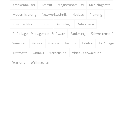
Krankenhäuser
Lichtruf
Magnetanschluss
Medizingeräte
Modernisierung
Netzwerktechnik
Neubau
Planung
Rauchmelder
Referenz
Rufanlage
Rufanlagen
Rufanlagen-Management-Software
Sanierung
Schwesternruf
Sensoren
Service
Spende
Technik
Telefon
TK-Anlage
Trittmatte
Umbau
Vernetzung
Videoüberwachung
Wartung
Weihnachten