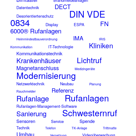
Brandmeldeanlagen
DECT
Datentechnik
DIN VDE
Desorientiertenschutz
0834
FN
Display
ESPA
6000® Rufanlagen
IMA
Heimmindestbauverordnung
IRIS
Kliniken
IT-Technologie
Kommunikation
Kommunikationstechnik
Lichtruf
Krankenhäuser
Magnetanschluss
Medizingeräte
Modernisierung
Netzwerktechnik
Neubau
Planung
Referenz
Rauchmelder
Rufanlagen
Rufanlage
Rufanlagen-Management-Software
Schwesternruf
Sanierung
Sensoren
Spende
Service
Technik
Telefon
TK-Anlage
Trittmatte
Umbau
Videoüberwachung
Vernetzung