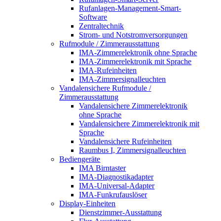
Rufanlagen-Management-Smart-
Software
Zentraltechnik
Strom- und Notstromversorgungen
Rufmodule / Zimmerausstattung
IMA-Zimmerelektronik ohne Sprache
IMA-Zimmerelektronik mit Sprache
IMA-Rufeinheiten
IMA-Zimmersignalleuchten
Vandalensichere Rufmodule /
Zimmerausstattung
Vandalensichere Zimmerelektronik
ohne Sprache
Vandalensichere Zimmerelektronik mit
Sprache
Vandalensichere Rufeinheiten
Raumbus I, Zimmersignalleuchten
Bediengeräte
IMA Birntaster
IMA-Diagnostikadapter
IMA-Universal-Adapter
IMA-Funkrufauslöser
Display-Einheiten
Dienstzimmer-Ausstattung