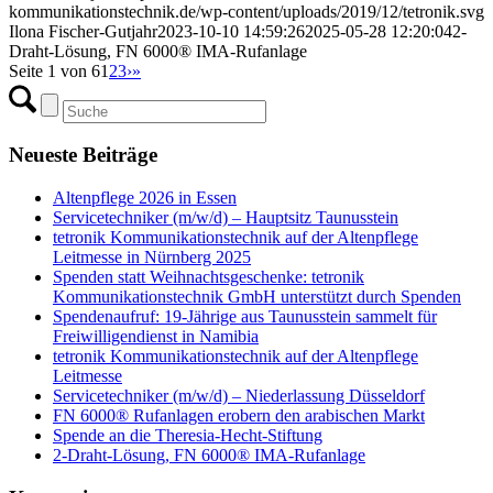
kommunikationstechnik.de/wp-content/uploads/2019/12/tetronik.svg
Ilona Fischer-Gutjahr
2023-10-10 14:59:26
2025-05-28 12:20:04
2-
Draht-Lösung, FN 6000® IMA-Rufanlage
Seite 1 von 6
1
2
3
›
»
Neueste Beiträge
Altenpflege 2026 in Essen
Servicetechniker (m/w/d) – Hauptsitz Taunusstein
tetronik Kommunikationstechnik auf der Altenpflege
Leitmesse in Nürnberg 2025
Spenden statt Weihnachtsgeschenke: tetronik
Kommunikationstechnik GmbH unterstützt durch Spenden
Spendenaufruf: 19-Jährige aus Taunusstein sammelt für
Freiwilligendienst in Namibia
tetronik Kommunikationstechnik auf der Altenpflege
Leitmesse
Servicetechniker (m/w/d) – Niederlassung Düsseldorf
FN 6000® Rufanlagen erobern den arabischen Markt
Spende an die Theresia-Hecht-Stiftung
2-Draht-Lösung, FN 6000® IMA-Rufanlage