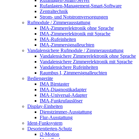
Rufanlagen-Smart-Server
Rufanlagen-Management-Smart-Software
Zentraltechnik
Strom- und Notstromversorgungen
Rufmodule / Zimmerausstattung
IMA-Zimmerelektronik ohne Sprache
IMA-Zimmerelektronik mit Sprache
IMA-Rufeinheiten
IMA-Zimmersignalleuchten
Vandalensichere Rufmodule / Zimmerausstattung
Vandalensichere Zimmerelektronik ohne Sprache
Vandalensichere Zimmerelektronik mit Sprache
Vandalensichere Rufeinheiten
Raumbus I, Zimmersignalleuchten
Bediengeräte
IMA Birntaster
IMA-Diagnostikadapter
IMA-Universal-Adapter
IMA-Funkrufauslöser
Display-Einheiten
Dienstzimmer-Ausstattung
Flur-Ausstattung
Ident-Funksystem
Desorientierten-Schutz
i2-Motion