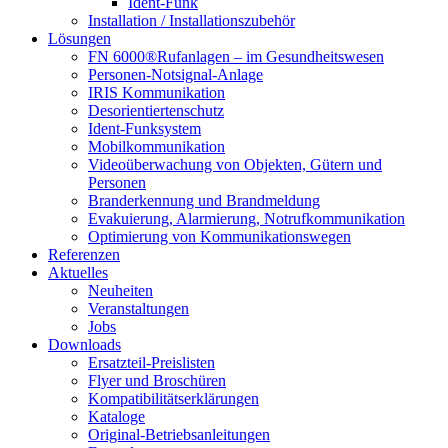
Ident-Funk
Installation / Installationszubehör
Lösungen
FN 6000®Rufanlagen – im Gesundheitswesen
Personen-Notsignal-Anlage
IRIS Kommunikation
Desorientiertenschutz
Ident-Funksystem
Mobilkommunikation
Videoüberwachung von Objekten, Gütern und
Personen
Branderkennung und Brandmeldung
Evakuierung, Alarmierung, Notrufkommunikation
Optimierung von Kommunikationswegen
Referenzen
Aktuelles
Neuheiten
Veranstaltungen
Jobs
Downloads
Ersatzteil-Preislisten
Flyer und Broschüren
Kompatibilitätserklärungen
Kataloge
Original-Betriebsanleitungen