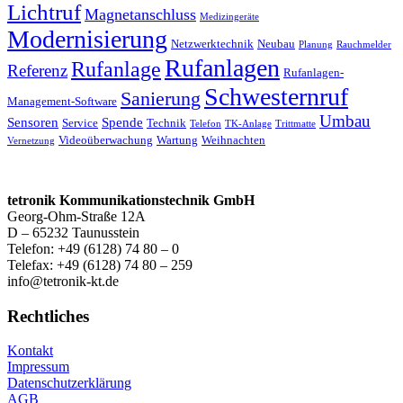
Lichtruf
Magnetanschluss
Medizingeräte
Modernisierung
Netzwerktechnik
Neubau
Planung
Rauchmelder
Rufanlagen
Rufanlage
Referenz
Rufanlagen-
Schwesternruf
Sanierung
Management-Software
Umbau
Sensoren
Spende
Service
Technik
Telefon
TK-Anlage
Trittmatte
Videoüberwachung
Wartung
Weihnachten
Vernetzung
tetronik Kommunikationstechnik GmbH
Georg-Ohm-Straße 12A
D – 65232 Taunusstein
Telefon: +49 (6128) 74 80 – 0
Telefax: +49 (6128) 74 80 – 259
info@tetronik-kt.de
Rechtliches
Kontakt
Impressum
Datenschutzerklärung
AGB