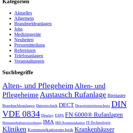
Kategorien
Aktuelles
Allgemein
Brandmeldeanlagen
Jobs
Medizingeräte
Neuheiten
Pressemitteilung
Referenzen
Telefonanlagen
Veranstaltungen
Suchbegriffe
Alten- und Pflegeheim
Alten- und
Austausch Rufanlage
Pflegeheime
Birntaster
DIN
DECT
Brandmeldeanlagen
Datentechnik
Desorientiertenschutz
VDE 0834
FN 6000® Rufanlagen
Display
ESPA
IMA
IT-Technologie
Heimmindestbauverordnung
IRIS Kommunikation
Kliniken
Krankenhäuser
Kommunikationstechnik