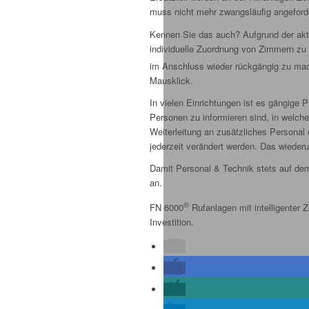
muss nicht mehr zwangsläufig angeford
Kennen Sie das auch? Aufgrund der aktu
individuelle Zuordnung von Zimmern zu S
im Anschluss wieder rückgängig zu mac
Mausklick.
In vielen Einrichtungen ist es gängige 
Personen zu informieren sind, in welch
Weiterleitung an zusätzliches Personal 
jederzeit verändert werden. Das wiede
Damit Personal & Technik stets auf dem
an.
®
FN 6000
Rufanlagen mit intelligenter Z
Investition.