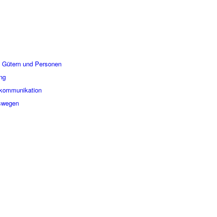
 Gütern und Personen
ng
fkommunikation
swegen