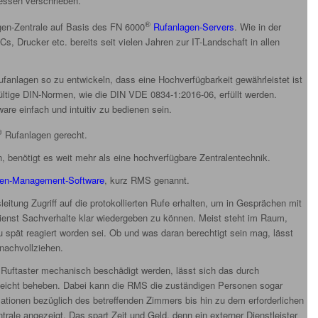
essen verschrieben.
®
agen-Zentrale auf Basis des FN 6000
Rufanlagen-Servers
. Wie in der
Cs, Drucker etc. bereits seit vielen Jahren zur IT-Landschaft in allen
fanlagen so zu entwickeln, dass eine Hochverfügbarkeit gewährleistet ist
ültige DIN-Normen, wie die DIN VDE 0834-1:2016-06, erfüllt werden.
re einfach und intuitiv zu bedienen sein.
®
Rufanlagen gerecht.
, benötigt es weit mehr als eine hochverfügbare Zentralentechnik.
gen-Management-Software
, kurz RMS genannt.
eitung Zugriff auf die protokollierten Rufe erhalten, um in Gesprächen mit
enst Sachverhalte klar wiedergeben zu können. Meist steht im Raum,
zu spät reagiert worden sei. Ob und was daran berechtigt sein mag, lässt
 nachvollziehen.
 Ruftaster mechanisch beschädigt werden, lässt sich das durch
 leicht beheben. Dabei kann die RMS die zuständigen Personen sogar
mationen bezüglich des betreffenden Zimmers bis hin zu dem erforderlichen
trale angezeigt. Das spart Zeit und Geld, denn ein externer Dienstleister