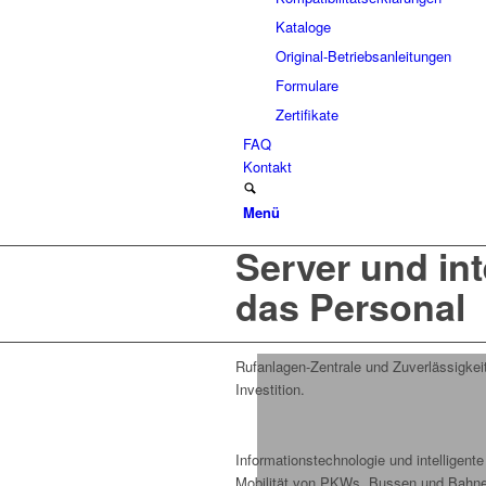
Kataloge
Original-Betriebsanleitungen
Formulare
Zertifikate
FAQ
Kontakt
Menü
Server und in
das Personal
Rufanlagen-Zentrale und Zuverlässigkeit
Investition.
Informationstechnologie und intelligent
Mobilität von PKWs, Bussen und Bahne