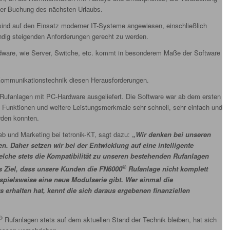
der Buchung des nächsten Urlaubs.
sind auf den Einsatz moderner IT-Systeme angewiesen, einschließlich
ndig steigenden Anforderungen gerecht zu werden.
dware, wie Server, Switche, etc. kommt in besonderem Maße der Software
k-Kommunikationstechnik diesen Herausforderungen.
 Rufanlagen mit PC-Hardware ausgeliefert. Die Software war ab dem ersten
 Funktionen und weitere Leistungsmerkmale sehr schnell, sehr einfach und
rden konnten.
ieb und Marketing bei tetronik-KT, sagt dazu:
„
Wir denken bei unseren
n. Daher setzen wir bei der Entwicklung auf eine intelligente
che stets die Kompatibilität zu unseren bestehenden Rufanlagen
®
as Ziel, dass unsere Kunden die FN6000
Rufanlage nicht komplett
spielsweise eine neue Modulserie gibt. Wer einmal die
 erhalten hat, kennt die sich daraus ergebenen finanziellen
®
Rufanlagen stets auf dem aktuellen Stand der Technik bleiben, hat sich