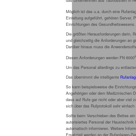
das Unternehmen aus Taunusstein in H
Möglich ist das u.a. durch eine Rufanl
Einleitung aufgeführt, gehören Server, P
Einrichtungen des Gesundheitswesens.
Die größten Herausforderungen darin, Ru
und gleichzeitig die Anforderungen an g
Darüber hinaus muss die Anwendersoftwa
Diesen Anforderungen werden FN 6000
Um das Personal allerdings zu entlasten
Das übernimmt die intelligente
Rufanla
So kann beispielsweise die Einrichtungsl
Angehörigen oder dem Medizinischen Di
dass auf Rufe gar nicht oder aber viel 
sich über das Rufprotokoll sehr einfach
Sollte beim Verschieben des Bettes ein
autorisiertes Personal der Haustechnik
automatisch informieren. Weitere Infor
Ersatzteil werden an der Rufanlagen-Zen