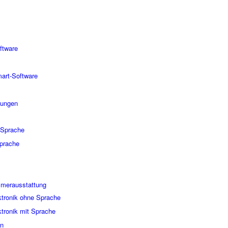
ftware
art-Software
gungen
 Sprache
Sprache
mmerausstattung
tronik ohne Sprache
tronik mit Sprache
en