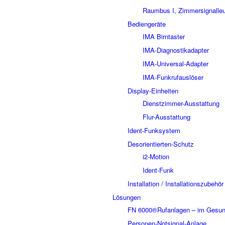
Raumbus I, Zimmersignalle
Bediengeräte
IMA Birntaster
IMA-Diagnostikadapter
IMA-Universal-Adapter
IMA-Funkrufauslöser
Display-Einheiten
Dienstzimmer-Ausstattung
Flur-Ausstattung
Ident-Funksystem
Desorientierten-Schutz
i2-Motion
Ident-Funk
Installation / Installationszubehör
Lösungen
FN 6000®Rufanlagen – im Gesun
Personen-Notsignal-Anlage