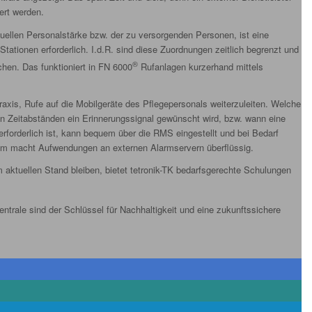
ert werden.
ellen Personalstärke bzw. der zu versorgenden Personen, ist eine
tationen erforderlich. I.d.R. sind diese Zuordnungen zeitlich begrenzt und
®
hen. Das funktioniert in FN 6000
Rufanlagen kurzerhand mittels
Praxis, Rufe auf die Mobilgeräte des Pflegepersonals weiterzuleiten. Welche
en Zeitabständen ein Erinnerungssignal gewünscht wird, bzw. wann eine
erforderlich ist, kann bequem über die RMS eingestellt und bei Bedarf
rum macht Aufwendungen an externen Alarmservern überflüssig.
 aktuellen Stand bleiben, bietet tetronik-TK bedarfsgerechte Schulungen
entrale sind der Schlüssel für Nachhaltigkeit und eine zukunftssichere