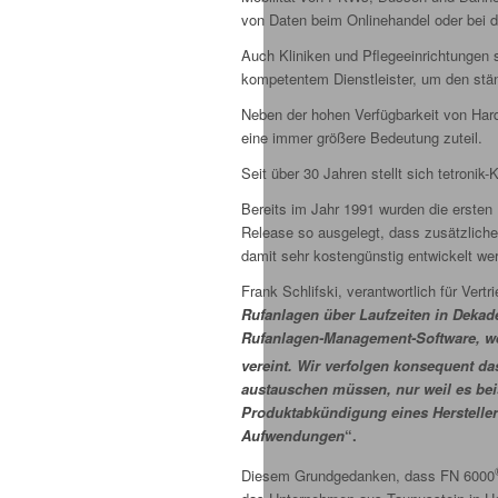
von Daten beim Onlinehandel oder bei 
Auch Kliniken und Pflegeeinrichtungen 
kompetentem Dienstleister, um den stä
Neben der hohen Verfügbarkeit von Har
eine immer größere Bedeutung zuteil.
Seit über 30 Jahren stellt sich tetroni
Bereits im Jahr 1991 wurden die ersten
Release so ausgelegt, dass zusätzliche
damit sehr kostengünstig entwickelt we
Frank Schlifski, verantwortlich für Vertr
Rufanlagen über Laufzeiten in Dekade
Rufanlagen-Management-Software, wel
vereint. Wir verfolgen konsequent d
austauschen müssen, nur weil es bei
Produktabkündigung eines Herstellers
Aufwendungen
“.
Diesem Grundgedanken, dass FN 6000