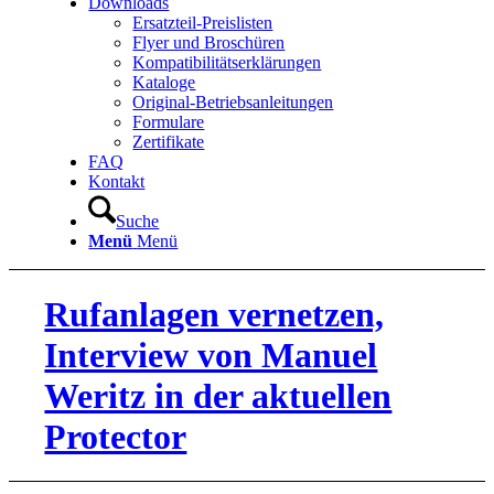
Downloads
Ersatzteil-Preislisten
Flyer und Broschüren
Kompatibilitätserklärungen
Kataloge
Original-Betriebsanleitungen
Formulare
Zertifikate
FAQ
Kontakt
Suche
Menü
Menü
Rufanlagen vernetzen,
Interview von Manuel
Weritz in der aktuellen
Protector