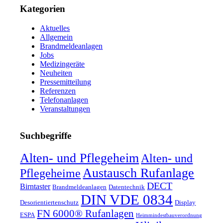
Kategorien
Aktuelles
Allgemein
Brandmeldeanlagen
Jobs
Medizingeräte
Neuheiten
Pressemitteilung
Referenzen
Telefonanlagen
Veranstaltungen
Suchbegriffe
Alten- und Pflegeheim
Alten- und
Austausch Rufanlage
Pflegeheime
DECT
Birntaster
Brandmeldeanlagen
Datentechnik
DIN VDE 0834
Desorientiertenschutz
Display
FN 6000® Rufanlagen
ESPA
Heimmindestbauverordnung