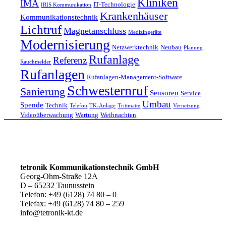
Kliniken
IMA
IT-Technologie
IRIS Kommunikation
Krankenhäuser
Kommunikationstechnik
Lichtruf
Magnetanschluss
Medizingeräte
Modernisierung
Netzwerktechnik
Neubau
Planung
Rufanlage
Referenz
Rauchmelder
Rufanlagen
Rufanlagen-Management-Software
Schwesternruf
Sanierung
Sensoren
Service
Umbau
Spende
Technik
Telefon
TK-Anlage
Trittmatte
Vernetzung
Videoüberwachung
Wartung
Weihnachten
tetronik Kommunikationstechnik GmbH
Georg-Ohm-Straße 12A
D – 65232 Taunusstein
Telefon: +49 (6128) 74 80 – 0
Telefax: +49 (6128) 74 80 – 259
info@tetronik-kt.de