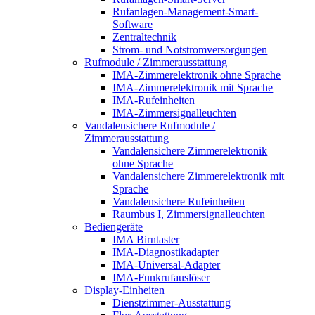
Rufanlagen-Management-Smart-
Software
Zentraltechnik
Strom- und Notstromversorgungen
Rufmodule / Zimmerausstattung
IMA-Zimmerelektronik ohne Sprache
IMA-Zimmerelektronik mit Sprache
IMA-Rufeinheiten
IMA-Zimmersignalleuchten
Vandalensichere Rufmodule /
Zimmerausstattung
Vandalensichere Zimmerelektronik
ohne Sprache
Vandalensichere Zimmerelektronik mit
Sprache
Vandalensichere Rufeinheiten
Raumbus I, Zimmersignalleuchten
Bediengeräte
IMA Birntaster
IMA-Diagnostikadapter
IMA-Universal-Adapter
IMA-Funkrufauslöser
Display-Einheiten
Dienstzimmer-Ausstattung