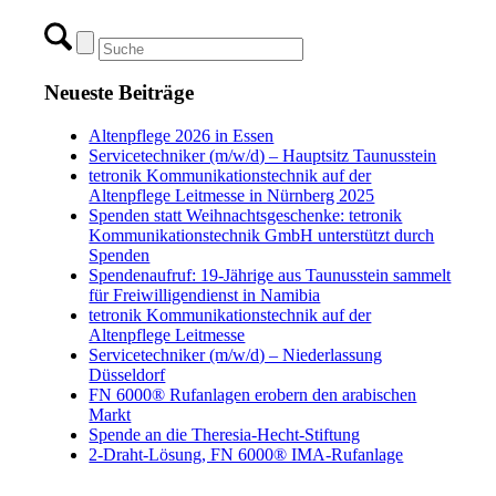
Neueste Beiträge
Altenpflege 2026 in Essen
Servicetechniker (m/w/d) – Hauptsitz Taunusstein
tetronik Kommunikationstechnik auf der
Altenpflege Leitmesse in Nürnberg 2025
Spenden statt Weihnachtsgeschenke: tetronik
Kommunikationstechnik GmbH unterstützt durch
Spenden
Spendenaufruf: 19-Jährige aus Taunusstein sammelt
für Freiwilligendienst in Namibia
tetronik Kommunikationstechnik auf der
Altenpflege Leitmesse
Servicetechniker (m/w/d) – Niederlassung
Düsseldorf
FN 6000® Rufanlagen erobern den arabischen
Markt
Spende an die Theresia-Hecht-Stiftung
2-Draht-Lösung, FN 6000® IMA-Rufanlage