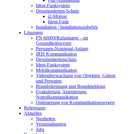
Flur-Ausstattung
Ident-Funksystem
Desorientierten-Schutz
i2-Motion
Ident-Funk
Installation / Installationszubehör
Lösungen
FN 6000®Rufanlagen – im
Gesundheitswesen
Personen-Notsignal-Anlage
IRIS Kommunikation
Desorientiertenschutz
Ident-Funksystem
Mobilkommunikation
Videoüberwachung von Objekten, Gütern
und Personen
Branderkennung und Brandmeldung
Evakuierung, Alarmierung,
Notrufkommunikation
Optimierung von Kommunikationswegen
Referenzen
Aktuelles
Neuheiten
Veranstaltungen
Jobs