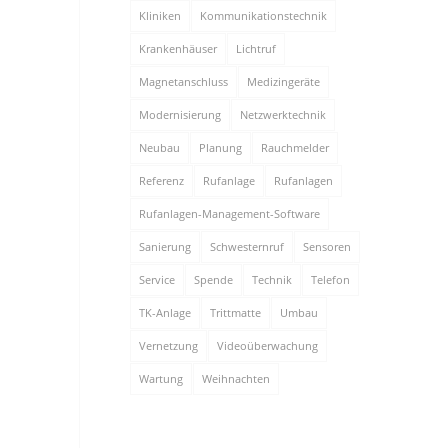
Kliniken
Kommunikationstechnik
Krankenhäuser
Lichtruf
Magnetanschluss
Medizingeräte
Modernisierung
Netzwerktechnik
Neubau
Planung
Rauchmelder
Referenz
Rufanlage
Rufanlagen
Rufanlagen-Management-Software
Sanierung
Schwesternruf
Sensoren
Service
Spende
Technik
Telefon
TK-Anlage
Trittmatte
Umbau
Vernetzung
Videoüberwachung
Wartung
Weihnachten