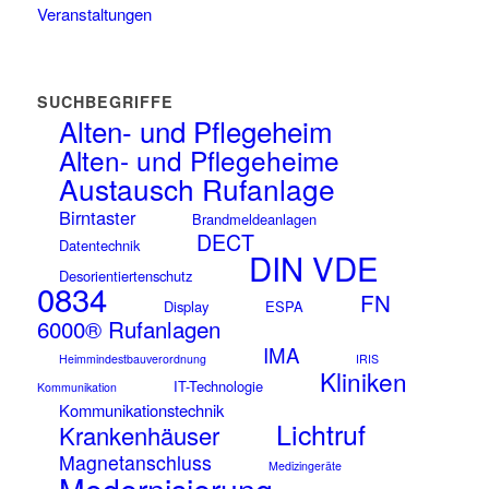
Veranstaltungen
SUCHBEGRIFFE
Alten- und Pflegeheim
Alten- und Pflegeheime
Austausch Rufanlage
Birntaster
Brandmeldeanlagen
DECT
Datentechnik
DIN VDE
Desorientiertenschutz
0834
FN
Display
ESPA
6000® Rufanlagen
IMA
Heimmindestbauverordnung
IRIS
Kliniken
IT-Technologie
Kommunikation
Kommunikationstechnik
Lichtruf
Krankenhäuser
Magnetanschluss
Medizingeräte
Modernisierung