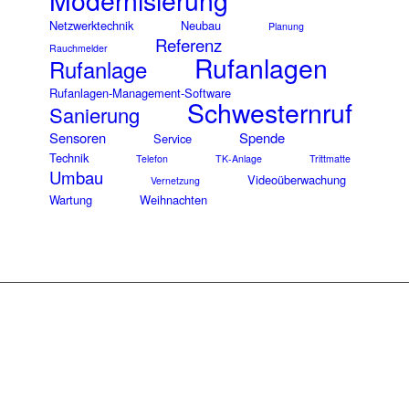
Netzwerktechnik
Neubau
Planung
Referenz
Rauchmelder
Rufanlagen
Rufanlage
Rufanlagen-Management-Software
Schwesternruf
Sanierung
Sensoren
Spende
Service
Technik
Telefon
TK-Anlage
Trittmatte
Umbau
Videoüberwachung
Vernetzung
Wartung
Weihnachten