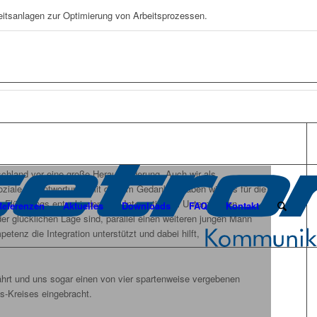
eitsanlagen zur Optimierung von Arbeitsprozessen.
tschland vor eine große Herausforderung. Auch wir als
iale Verantwortung. Mit diesem Gedanken haben wir uns für die
n Flüchtlings entschieden. Die Integration im Unternehmen
Referenzen
Aktuelles
Downloads
FAQ
Kontakt
n der glücklichen Lage sind, parallel einen weiteren jungen Mann
etenz die Integration unterstützt und dabei hilft,
hrt und uns sogar einen von vier spartenweise vergebenen
s-Kreises eingebracht.