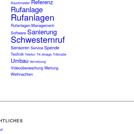
Referenz
Rauchmelder
Rufanlage
Rufanlagen
Rufanlagen-Management-
Sanierung
Software
Schwesternruf
Sensoren
Spende
Service
Technik
Telefon
TK-Anlage
Trittmatte
Umbau
Vernetzung
Videoüberwachung
Wartung
Weihnachten
HTLICHES
kt