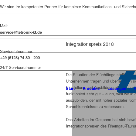
Wir sind Ihr kompetenter Partner für komplexe Kommunikations- und Sicherh
Mail:
service@tetronik-kt.de
Integrationspreis 2018
Servicerufnummer:
+49 (6128) 74 80 - 200
24/7 Servicerufnummer
Die Situation der Flüchtlinge stellt Deu
Unternehmen tragen und übernehmen soz
Einstellung und Ausbildung eines junge
Start
Produkte
Lösungen
funktioniert sehr gut – auch, weil wir i
auszubilden, der mit hoher sozialer Komp
Sprachkenntnisse zu verbessern.
Das Arbeiten im Gespann hat sich bewä
Integrationspreisen des Rheingau-Taunu