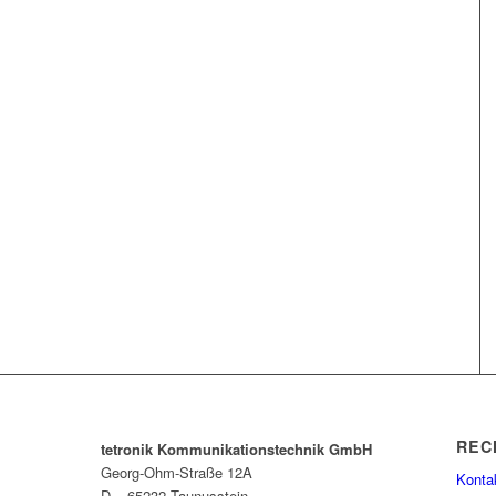
REC
tetronik Kommunikationstechnik GmbH
Georg-Ohm-Straße 12A
Konta
D – 65232 Taunusstein