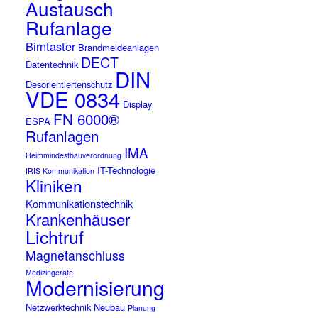
Austausch
Rufanlage
Birntaster
Brandmeldeanlagen
DECT
Datentechnik
DIN
Desorientiertenschutz
VDE 0834
Display
FN 6000®
ESPA
Rufanlagen
IMA
Heimmindestbauverordnung
IT-Technologie
IRIS Kommunikation
Kliniken
Kommunikationstechnik
Krankenhäuser
Lichtruf
Magnetanschluss
Medizingeräte
Modernisierung
Netzwerktechnik
Neubau
Planung