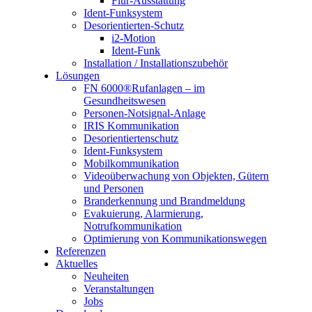
Flur-Ausstattung
Ident-Funksystem
Desorientierten-Schutz
i2-Motion
Ident-Funk
Installation / Installationszubehör
Lösungen
FN 6000®Rufanlagen – im
Gesundheitswesen
Personen-Notsignal-Anlage
IRIS Kommunikation
Desorientiertenschutz
Ident-Funksystem
Mobilkommunikation
Videoüberwachung von Objekten, Gütern
und Personen
Branderkennung und Brandmeldung
Evakuierung, Alarmierung,
Notrufkommunikation
Optimierung von Kommunikationswegen
Referenzen
Aktuelles
Neuheiten
Veranstaltungen
Jobs