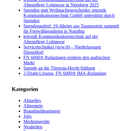
Altenpflege Leitmesse in Nürnberg 2025
Spenden statt Weihnachtsgeschenke: tetronik
Kommunikationstechnik GmbH unterstützt durch
Spenden
Spendenaufruf: 19-Jährige aus Taunusstein sammelt
für Freiwilligendienst in Namibia
tetronik Kommunikationstechnik auf der
Altenpflege Leitmesse
Servicetechniker (m/w/d) – Niederlassung
Düsseldorf
FN 6000® Rufanlagen erobern den arabischen
Markt
Spende an die Theresia-Hecht-Stiftung
2-Draht-Lösung, FN 6000® IMA-Rufanlage
Kategorien
Aktuelles
Allgemein
Brandmeldeanlagen
Jobs
Medizingeräte
Neuheiten