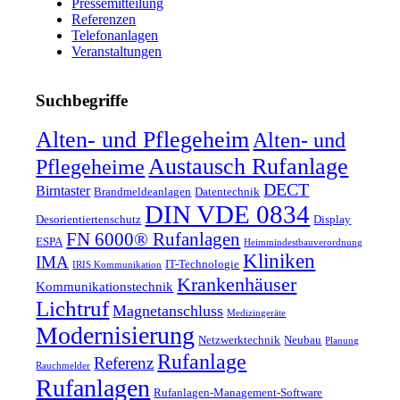
Pressemitteilung
Referenzen
Telefonanlagen
Veranstaltungen
Suchbegriffe
Alten- und Pflegeheim
Alten- und
Austausch Rufanlage
Pflegeheime
DECT
Birntaster
Brandmeldeanlagen
Datentechnik
DIN VDE 0834
Desorientiertenschutz
Display
FN 6000® Rufanlagen
ESPA
Heimmindestbauverordnung
Kliniken
IMA
IT-Technologie
IRIS Kommunikation
Krankenhäuser
Kommunikationstechnik
Lichtruf
Magnetanschluss
Medizingeräte
Modernisierung
Netzwerktechnik
Neubau
Planung
Rufanlage
Referenz
Rauchmelder
Rufanlagen
Rufanlagen-Management-Software