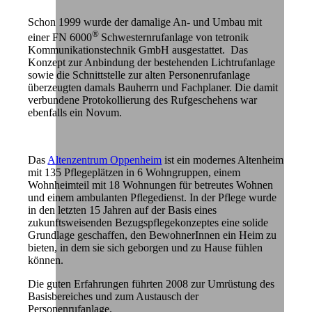
Schon 1999 wurde der damalige An- und Umbau mit
®
einer FN 6000
Schwesternrufanlage von tetronik
Kommunikationstechnik GmbH ausgestattet. Das
Konzept zur Anbindung der bestehenden Lichtrufanlage
sowie die Schnittstelle zur alten Personenrufanlage
überzeugten damals Bauherrn und Fachplaner. Die damit
verbundene Protokollierung des Rufgeschehens war
ebenfalls ein Novum.
Das
Altenzentrum Oppenheim
ist ein modernes Altenheim
mit 135 Pflegeplätzen in 6 Wohngruppen, einem
Wohnheimteil mit 18 Wohnungen für betreutes Wohnen
und einem ambulanten Pflegedienst. In der Pflege wurde
in den letzten 15 Jahren auf der Basis eines
zukunftsweisenden Bezugspflegekonzeptes eine solide
Grundlage geschaffen, den BewohnerInnen ein Heim zu
bieten, in dem sie sich geborgen und zu Hause fühlen
können.
Die guten Erfahrungen führten 2008 zur Umrüstung des
Basisbereiches und zum Austausch der
Personenrufanlage.