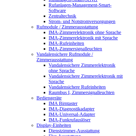
Rufanlagen-Management-Smart-
Software
Zentraltechnik
Strom- und Notstromversorgungen
Rufmodule / Zimmerausstattung
IMA-Zimmerelektronik ohne Sprache
IMA-Zimmerelektronik mit Sprache
IMA-Rufeinheiten
IMA-Zimmersignalleuchten
Vandalensichere Rufmodule /
Zimmerausstattung
Vandalensichere Zimmerelektronik
ohne Sprache
Vandalensichere Zimmerelektronik mit
Sprache
Vandalensichere Rufeinheiten
Raumbus I, Zimmersignalleuchten
Bediengeräte
IMA Birntaster
IMA-Diagnostikadapter
IMA-Universal-Adapter
IMA-Funkrufauslöser
Display-Einheiten
Dienstzimmer-Ausstattung