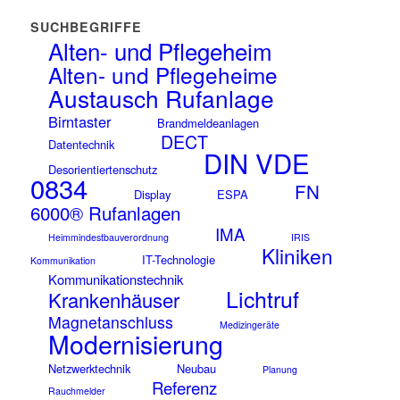
SUCHBEGRIFFE
Alten- und Pflegeheim
Alten- und Pflegeheime
Austausch Rufanlage
Birntaster
Brandmeldeanlagen
DECT
Datentechnik
DIN VDE
Desorientiertenschutz
0834
FN
Display
ESPA
6000® Rufanlagen
IMA
Heimmindestbauverordnung
IRIS
Kliniken
IT-Technologie
Kommunikation
Kommunikationstechnik
Lichtruf
Krankenhäuser
Magnetanschluss
Medizingeräte
Modernisierung
Netzwerktechnik
Neubau
Planung
Referenz
Rauchmelder