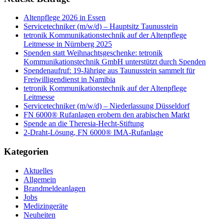
Altenpflege 2026 in Essen
Servicetechniker (m/w/d) – Hauptsitz Taunusstein
tetronik Kommunikationstechnik auf der Altenpflege
Leitmesse in Nürnberg 2025
Spenden statt Weihnachtsgeschenke: tetronik
Kommunikationstechnik GmbH unterstützt durch Spenden
Spendenaufruf: 19-Jährige aus Taunusstein sammelt für
Freiwilligendienst in Namibia
tetronik Kommunikationstechnik auf der Altenpflege
Leitmesse
Servicetechniker (m/w/d) – Niederlassung Düsseldorf
FN 6000® Rufanlagen erobern den arabischen Markt
Spende an die Theresia-Hecht-Stiftung
2-Draht-Lösung, FN 6000® IMA-Rufanlage
Kategorien
Aktuelles
Allgemein
Brandmeldeanlagen
Jobs
Medizingeräte
Neuheiten