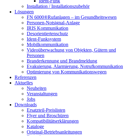
Ident-Funk
Installation / Installationszubehör
Lösungen
FN 6000®Rufanlagen – im Gesundheitswesen
Personen-Notsignal-Anlage
IRIS Kommunikation
Desorientiertenschutz
Ident-Funksystem
Mobilkommunikation
Videoüberwachung von Objekten, Gütern und
Personen
Branderkennung und Brandmeldung
Evakuierung, Alarmierung, Notrufkommunikation
Optimierung von Kommunikationswegen
Referenzen
Aktuelles
Neuheiten
Veranstaltungen
Jobs
Downloads
Ersatzteil-Preislisten
Flyer und Broschüren
Kompatibilitätserklärungen
Kataloge
Original-Betriebsanleitungen