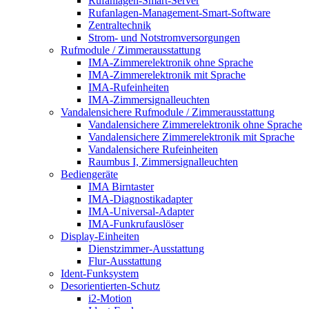
Rufanlagen-Smart-Server
Rufanlagen-Management-Smart-Software
Zentraltechnik
Strom- und Notstromversorgungen
Rufmodule / Zimmerausstattung
IMA-Zimmerelektronik ohne Sprache
IMA-Zimmerelektronik mit Sprache
IMA-Rufeinheiten
IMA-Zimmersignalleuchten
Vandalensichere Rufmodule / Zimmerausstattung
Vandalensichere Zimmerelektronik ohne Sprache
Vandalensichere Zimmerelektronik mit Sprache
Vandalensichere Rufeinheiten
Raumbus I, Zimmersignalleuchten
Bediengeräte
IMA Birntaster
IMA-Diagnostikadapter
IMA-Universal-Adapter
IMA-Funkrufauslöser
Display-Einheiten
Dienstzimmer-Ausstattung
Flur-Ausstattung
Ident-Funksystem
Desorientierten-Schutz
i2-Motion