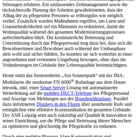
Störungen erfuhren. Ein umfassendes Zeitmanagement sowie die
rücksichtsvolle Planung der Arbeiten gewährleisteten, dass der
Alltag der zu pflegenden Personen so reibungslos wie möglich
verlief. Zusätzlich wurden Maßnahmen ergriffen, um Lärm und
Unannehmlichkeiten auf ein Minimum zu reduzieren, damit die
Wohnqualität während des gesamten Modernisierungsprozesses
aufrechterhalten blieb. Die kontinuierliche Betreuung und
Unterstützung durch das Pflegepersonal trug dazu bei, dass sich die
Bewohnerinnen und Bewohner auch während der Umbauphase
stets wohl und sicher fühlten. So konnten sie sich weiterhin in einer
angenehmen und vertrauten Umgebung bewegen, ohne dass die
Veränderungen im Gebäude ihre Lebensqualität beeinträchtigten.
Heute nutzt das Seniorenheim „Am Sonnenpark“ mit der IMA-
®
Modulserie die modernste FN 6000
Rufanlage aus dem Hause
tetronik, inkl. einer
Smart Server
Lösung mit automatisierter
Weiterleitung auf die
mobilen DECT-Telefone
des Pflegepersonal
und Anzeige von Meldungen aus der
Brandmeldeanlage
. Parallel
dazu informieren
Displays in den Fluren
über anstehende Rufe und
ermöglichen eine effektive Kommunikation im gesamten Gebäude.
Der ASB Leipzig setzt auch zukünftig auf Qualität & Innovation in
seiner Einrichtung, um die Pflege und Betreuung älterer Menschen
zu optimieren und gleichzeitig die Pflegekräfte zu entlasten.
Durch eine perfekte Planung, klare Kommunikation und