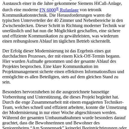
Austausch einer in die Jahre gekommene Siemens HiCall-Anlage,
®
durch eine moderne
FN 6000
Rufanlage
von tetronik
Kommunikationstechnik. Die Herausforderungen waren die
typischen Unterverteiler der 40 Zimmer und Nebenbereiche in den
Zwischendecken. Dieser Schritt in Richtung moderner Technik war
unerlässlich und hat nun die Möglichkeit geschaffen, eine sichere
und effiziente Kommunikation zu gewährleisten, was wiederum
einen reibungslosen Ablauf im täglichen Betrieb sicherstellt.
Der Erfolg dieser Modernisierung ist das Ergebnis eines gut
durchdachten Prozesses, der mit einem Kick-Off-Termin begann.
Hier wurden Aufmaße genommen und der gesamte Ablauf des
Projektes besprochen. Eine klare Kommunikation im
Projektmanagement sicherte einen effektiven Informationsfluss und
ermöglichte es allen Beteiligten, stets auf dem gleichen Stand zu
sein.
Besonders hervorzuheben ist die ausgezeichnete bauseitige
Vorbereitung und Unterstützung, die dieses Projekt begleitet hat.
Durch die enge Zusammenarbeit mit einem engagierten Techniker-
Team, welches schnell und effizient arbeitete, konnte die Umsetzung
der Modernisierung in nur einer Woche abgeschlossen werden.
Während der gesamten Umbaumaßnahmen wurde besonders darauf
geachtet, dass die Bewohnerinnen und Bewohner des
Seniorenheims “Am Sonnenpark” keinerlei Beeinträchtigungen oder