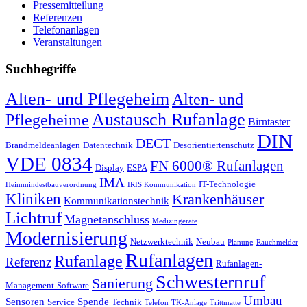
Pressemitteilung
Referenzen
Telefonanlagen
Veranstaltungen
Suchbegriffe
Alten- und Pflegeheim
Alten- und
Austausch Rufanlage
Pflegeheime
Birntaster
DIN
DECT
Brandmeldeanlagen
Datentechnik
Desorientiertenschutz
VDE 0834
FN 6000® Rufanlagen
Display
ESPA
IMA
IT-Technologie
Heimmindestbauverordnung
IRIS Kommunikation
Kliniken
Krankenhäuser
Kommunikationstechnik
Lichtruf
Magnetanschluss
Medizingeräte
Modernisierung
Netzwerktechnik
Neubau
Planung
Rauchmelder
Rufanlagen
Rufanlage
Referenz
Rufanlagen-
Schwesternruf
Sanierung
Management-Software
Umbau
Sensoren
Spende
Service
Technik
Telefon
TK-Anlage
Trittmatte