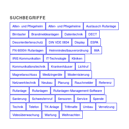
SUCHBEGRIFFE
Alten- und Pflegeheim
Alten- und Pflegeheime
Austausch Rufanlage
Birntaster
Brandmeldeanlagen
Datentechnik
DECT
Desorientiertenschutz
DIN VDE 0834
Display
ESPA
FN 6000® Rufanlagen
Heimmindestbauverordnung
IMA
IRIS Kommunikation
IT-Technologie
Kliniken
Kommunikationstechnik
Krankenhäuser
Lichtruf
Magnetanschluss
Medizingeräte
Modernisierung
Netzwerktechnik
Neubau
Planung
Rauchmelder
Referenz
Rufanlage
Rufanlagen
Rufanlagen-Management-Software
Sanierung
Schwesternruf
Sensoren
Service
Spende
Technik
Telefon
TK-Anlage
Trittmatte
Umbau
Vernetzung
Videoüberwachung
Wartung
Weihnachten