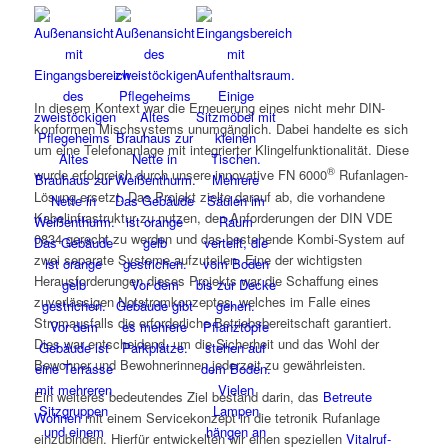
In diesem Kontext war die Erneuerung eines nicht mehr DIN-
konformen Mischsystems unumgänglich. Dabei handelte es sich
um eine Telefonanlage mit integrierter Klingelfunktionalität. Diese
®
wurde erfolgreich durch unsere innovative FN 6000
Rufanlagen-
Lösung ersetzt. Das Projekt zielte darauf ab, die vorhandene
Kabelinfrastruktur zu nutzen, den Anforderungen der DIN VDE
0834 gerecht zu werden und das bestehende Kombi-System auf
zwei separate Systeme aufzuteilen. Eine der wichtigsten
Herausforderungen dieses Projekts war die Schaffung eines
zuverlässigen Notstromkonzeptes, welches im Falle eines
Stromausfalls die erforderliche Betriebsbereitschaft garantiert.
Dies war entscheidend, um die Sicherheit und das Wohl der
Bewohner und Bewohnerinnen jederzeit zu gewährleisten.
Ein weiteres bedeutendes Ziel bestand darin, das
Betreute
Wohnen
mit einem Servicekonzept in die tetronik Rufanlage
einzubinden. Hierfür entwickelten wir einen speziellen
Vitalruf-