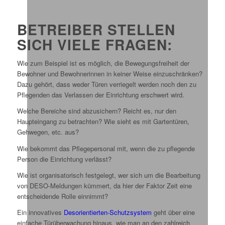
BETREIBER STELLEN
SICH VIELE FRAGEN:
Wie zum Beispiel ist es möglich, die Bewegungsfreiheit der
Bewohner und Bewohnerinnen in keiner Weise einzuschränken?
Dazu gehört, dass weder Türen verriegelt werden noch den zu
Pflegenden das Verlassen der Einrichtung erschwert wird.
Welche Bereiche sind abzusichern? Reicht es, nur den
Haupteingang zu betrachten? Wie sieht es mit Gartentüren,
Gehwegen, etc. aus?
Wie bekommt das Pflegepersonal mit, wenn die zu pflegende
Person die Einrichtung verlässt?
Wie ist organisatorisch festgelegt, wer sich um die Bearbeitung
von DESO-Meldungen kümmert, da hier der Faktor Zeit eine
entscheidende Rolle einnimmt?
Ein innovatives
Desorientierten-Schutzsystem
geht über eine
einfache Türüberwachung hinaus, wie man an den zahlreich