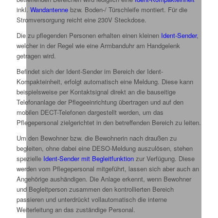
inkl.
Wandantenne
bzw. Boden-/ Türschleife montiert. Für die
Stromversorgung reicht eine 230V Steckdose.
Die zu pflegenden Personen erhalten einen kleinen
Ident-Sender
,
welcher in der Regel wie eine Armbanduhr am Handgelenk
getragen wird.
Befindet sich der Ident-Sender im Bereich der Ident-
Kompakteinheit, erfolgt automatisch eine Meldung. Diese kann
beispielsweise per Kontaktsignal direkt an die bauseitige
Telefonanlage der Pflegeeinrichtung übertragen und auf den
mobilen DECT-Telefonen dargestellt werden, um das
Pflegepersonal zielgerichtet in den betreffenden Bereich zu leiten.
Um den Bewohner bzw. die Bewohnerin nach draußen zu
begleiten, ohne dabei eine DESO-Meldung auszulösen, stehen
spezielle
Ident-Sender mit Begleitfunktion
zur Verfügung. Diese
werden vom Pflegepersonal mitgeführt, lassen sich aber auch an
Angehörige aushändigen. Die Anlage erkennt, wenn Bewohner
und Begleitperson zusammen den kontrollierten Bereich
passieren und unterdrückt vollautomatisch die interne
Weiterleitung an das zuständige Personal.