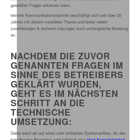
gestellten Fragen erkennen kann.
tetronik Kommunikationstechnik beschäftigt sich seit über 20
Jahren mit diesem sensiblen Thema und bietet neben
zuverlässigen & sicheren Lösungen auch umfangreiche Beratung
an.
NACHDEM DIE ZUVOR
GENANNTEN FRAGEN IM
SINNE DES BETREIBERS
GEKLÄRT WURDEN,
GEHT ES IM NÄCHSTEN
SCHRITT AN DIE
TECHNISCHE
UMSETZUNG:
Dabei setzt wir auf einen sehr einfachen Systemaufbau. An den
betreffenden Bereichen wird lediglich eine
Ident-Kompakteinheit