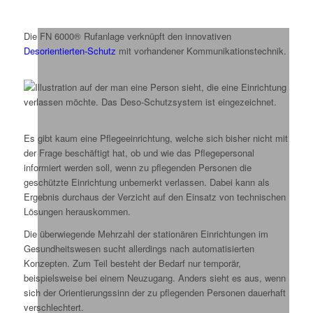
Die FN 6000® Rufanlage verknüpft den innovativen
Desorientierten-Schutz
mit vorhandener Kommunikationstechnik.
Es gibt kaum eine Pflegeeinrichtung, welche sich bisher nicht mit
der Frage beschäftigt hat, ob und wie das Pflegepersonal
informiert werden soll, wenn zu pflegenden Personen die
geschützte Einrichtung unbemerkt verlassen. Dabei kann als
Ergebnis durchaus der Verzicht auf den Einsatz von technischen
Lösungen herauskommen.
Die überwiegende Mehrzahl der stationären Einrichtungen im
Gesundheitswesen sucht allerdings nach automatisierten
Konzepten. Zum Teil besteht der Bedarf nur temporär,
beispielsweise bei einem Neuzugang. Anders sieht es aus, wenn
sich der Orientierungssinn der zu pflegenden Personen dauerhaft
verschlechtert.