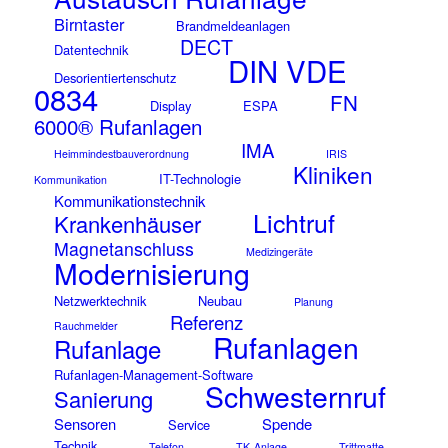
Birntaster
Brandmeldeanlagen
DECT
Datentechnik
DIN VDE
Desorientiertenschutz
0834
FN
Display
ESPA
6000® Rufanlagen
IMA
Heimmindestbauverordnung
IRIS
Kliniken
IT-Technologie
Kommunikation
Kommunikationstechnik
Lichtruf
Krankenhäuser
Magnetanschluss
Medizingeräte
Modernisierung
Netzwerktechnik
Neubau
Planung
Referenz
Rauchmelder
Rufanlagen
Rufanlage
Rufanlagen-Management-Software
Schwesternruf
Sanierung
Sensoren
Spende
Service
Technik
Telefon
TK-Anlage
Trittmatte