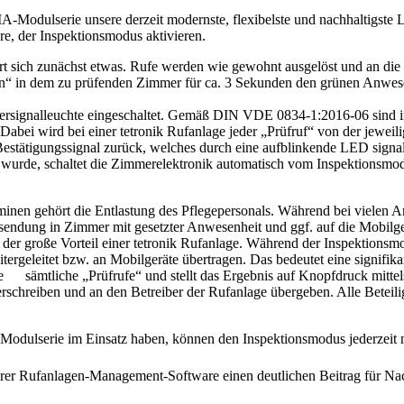
-Modulserie unsere derzeit modernste, flexibelste und nachhaltigste Lö
, der Inspektionsmodus aktivieren.
ert sich zunächst etwas. Rufe werden wie gewohnt ausgelöst und an die
nlagen“ in dem zu prüfenden Zimmer für ca. 3 Sekunden den grünen Anwes
ersignalleuchte eingeschaltet. Gemäß DIN VDE 0834-1:2016-06 sind in
Dabei wird bei einer tetronik Rufanlage jeder „Prüfruf“ von der jew
 Bestätigungssignal zurück, welches durch eine aufblinkende LED signa
et wurde, schaltet die Zimmerelektronik automatisch vom Inspektionsmod
nen gehört die Entlastung des Pflegepersonals. Während bei vielen Anla
endung in Zimmer mit gesetzter Anwesenheit und ggf. auf die Mobilgerä
gt der große Vorteil einer tetronik Rufanlage. Während der Inspektions
geleitet bzw. an Mobilgeräte übertragen. Das bedeutet eine signifikante
 sämtliche „Prüfrufe“ und stellt das Ergebnis auf Knopfdruck mittels
rschreiben und an den Betreiber der Rufanlage übergeben. Alle Beteili
-Modulserie im Einsatz haben, können den Inspektionsmodus jederzeit n
rer Rufanlagen-Management-Software einen deutlichen Beitrag für Nach