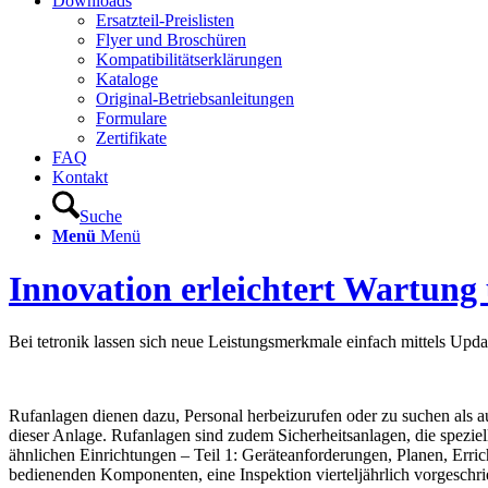
Downloads
Ersatzteil-Preislisten
Flyer und Broschüren
Kompatibilitätserklärungen
Kataloge
Original-Betriebsanleitungen
Formulare
Zertifikate
FAQ
Kontakt
Suche
Menü
Menü
Innovation erleichtert Wartung
Bei tetronik lassen sich neue Leistungsmerkmale einfach mittels Upda
Rufanlagen dienen dazu, Personal herbeizurufen oder zu suchen als au
dieser Anlage. Rufanlagen sind zudem Sicherheitsanlagen, die spez
ähnlichen Einrichtungen – Teil 1: Geräteanforderungen, Planen, Err
bedienenden Komponenten, eine Inspektion vierteljährlich vorgeschri