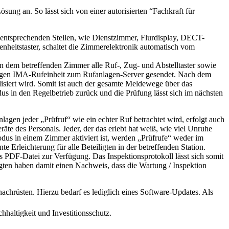
sung an. So lässt sich von einer autorisierten “Fachkraft für
 entsprechenden Stellen, wie Dienstzimmer, Flurdisplay, DECT-
enheitstaster, schaltet die Zimmerelektronik automatisch vom
 dem betreffenden Zimmer alle Ruf-, Zug- und Abstelltaster sowie
eiligen IMA-Rufeinheit zum Rufanlagen-Server gesendet. Nach dem
lisiert wird. Somit ist auch der gesamte Meldewege über das
us in den Regelbetrieb zurück und die Prüfung lässt sich im nächsten
gen jeder „Prüfruf“ wie ein echter Ruf betrachtet wird, erfolgt auch
te des Personals. Jeder, der das erlebt hat weiß, wie viel Unruhe
modus in einem Zimmer aktiviert ist, werden „Prüfrufe“ weder im
 Erleichterung für alle Beteiligten in der betreffenden Station.
 PDF-Datei zur Verfügung. Das Inspektionsprotokoll lässt sich somit
gten haben damit einen Nachweis, dass die Wartung / Inspektion
achrüsten. Hierzu bedarf es lediglich eines Software-Updates. Als
haltigkeit und Investitionsschutz.