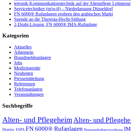
tetronik Kommunikationstechnik auf der Altenpflege Leitmesse
Servicetechniker (m/w/d) – Niederlassung Düsseldorf
FN 6000® Rufanlagen erobern den arabischen Markt
Spende an die Theresia-Hecht-Stiftung
2-Draht-Lösung, FN 6000® IMA-Rufanlage
Kategorien
Aktuelles
Allgemein
Brandmeldeanlagen
Jobs
Medizingeräte
Neuheiten
Pressemitteilung
Referenzen
Telefonanlagen
Veranstaltungen
Suchbegriffe
Alten- und Pflegeheim
Alten- und Pflegeh
FN 6000® Rufanlagen
I
Display
ESPA
Heimmindestbauverordnung