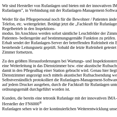
Wir sind Hersteller von Rufanlagen und bieten mit der innovativen IMA
Rufanlagen”, in Verbindung mit der Rufanlagen-Management-Software
Weder für das Pflegepersonal noch für die Bewohner / Patienten änd
Telefon, etc. weitergeleitet. Betätigt jetzt die „Fachkraft für Rufa
Regelbetrieb in den Inspektions-
modus. Im Anschluss werden sofort sämtliche Leuchtfelder der Zimm
Patienten- bediengeräte auf bestimmungsgemäße Funktion zu prüfen. 
Erhalt sendet der Rufanlagen-Server der betreffenden Rufeinheit ein
bestehende Leitungsnetz geprüft. Sobald die letzte Rufeinheit getest
Zimmer fortsetzen.
Zu den größten Herausforderungen bei Wartungs- und Inspektionstermi
eine Weiterleitung in das Dienstzimmer bzw. eine akustische Rufnachs
damit in den Pflegealltag einer Station gebracht wird. Genau hier lie
Dienstzimmer angezeigt noch mittels akustischer Rufnachsendung weiter
Selbstverständlich protokolliert die Rufanlagen-Management-Software
auf jedem Drucker ausgeben, durch die Fachkraft für Rufanlagen unte
ordnungsgemäß durchgeführt worden ist.
Kunden, die bereits eine tetronik Rufanlage mit der innovativen IMA
®
Hersteller der FN6000
Rufanlagen sehen wir in der kontinuierlichen Weiterentwicklung unse