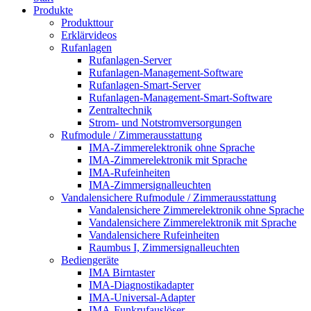
Produkte
Produkttour
Erklärvideos
Rufanlagen
Rufanlagen-Server
Rufanlagen-Management-Software
Rufanlagen-Smart-Server
Rufanlagen-Management-Smart-Software
Zentraltechnik
Strom- und Notstromversorgungen
Rufmodule / Zimmerausstattung
IMA-Zimmerelektronik ohne Sprache
IMA-Zimmerelektronik mit Sprache
IMA-Rufeinheiten
IMA-Zimmersignalleuchten
Vandalensichere Rufmodule / Zimmerausstattung
Vandalensichere Zimmerelektronik ohne Sprache
Vandalensichere Zimmerelektronik mit Sprache
Vandalensichere Rufeinheiten
Raumbus I, Zimmersignalleuchten
Bediengeräte
IMA Birntaster
IMA-Diagnostikadapter
IMA-Universal-Adapter
IMA-Funkrufauslöser