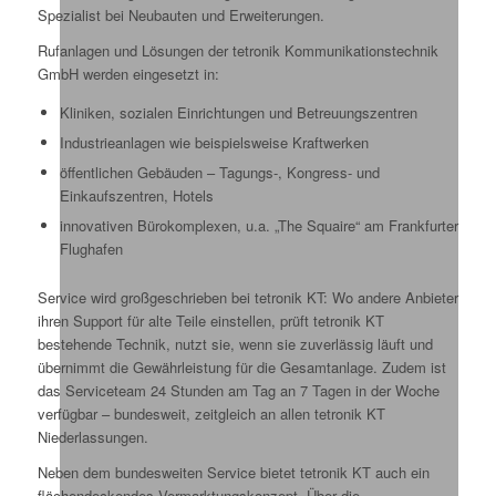
Spezialist bei Neubauten und Erweiterungen.
Rufanlagen und Lösungen der tetronik Kommunikationstechnik
GmbH werden eingesetzt in:
Kliniken, sozialen Einrichtungen und Betreuungszentren
Industrieanlagen wie beispielsweise Kraftwerken
öffentlichen Gebäuden – Tagungs-, Kongress- und
Einkaufszentren, Hotels
innovativen Bürokomplexen, u.a. „The Squaire“ am Frankfurter
Flughafen
Service wird großgeschrieben bei tetronik KT: Wo andere Anbieter
ihren Support für alte Teile einstellen, prüft tetronik KT
bestehende Technik, nutzt sie, wenn sie zuverlässig läuft und
übernimmt die Gewährleistung für die Gesamtanlage. Zudem ist
das Serviceteam 24 Stunden am Tag an 7 Tagen in der Woche
verfügbar – bundesweit, zeitgleich an allen tetronik KT
Niederlassungen.
Neben dem bundesweiten Service bietet tetronik KT auch ein
flächendeckendes Vermarktungskonzept. Über die