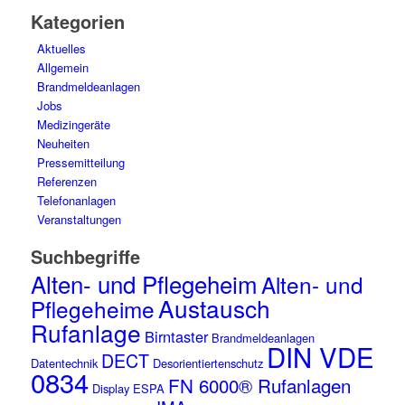
Kategorien
Aktuelles
Allgemein
Brandmeldeanlagen
Jobs
Medizingeräte
Neuheiten
Pressemitteilung
Referenzen
Telefonanlagen
Veranstaltungen
Suchbegriffe
Alten- und Pflegeheim
Alten- und
Austausch
Pflegeheime
Rufanlage
Birntaster
Brandmeldeanlagen
DIN VDE
DECT
Datentechnik
Desorientiertenschutz
0834
FN 6000® Rufanlagen
Display
ESPA