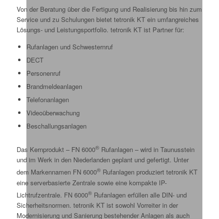
Von der Beratung über die Fertigung und Realisierung bis hin zum
Service und zu Schulungen bietet tetronik KT ein umfangreiches
Lösungs- und Leistungsportfolio. tetronik KT ist Partner für:
Rufanlagen und Schwesternruf
DECT
Personenruf
Brandmeldeanlagen
Telefonanlagen
Videoüberwachung
Beschallungsanlagen
®
Das Kernprodukt – FN 6000
Rufanlagen – wird in Taunusstein
und im Werk in den Niederlanden geplant und gefertigt. Unter
®
dem Markennamen FN 6000
Rufanlagen produziert tetronik KT
eine serverbasierte Zentrale sowie eine kompakte IP-
®
Lichtrufzentrale. FN 6000
Rufanlagen erfüllen alle DIN- und
Sicherheitsnormen. tetronik KT ist sowohl Vorreiter in der
Modernisierung und Sanierung bestehender Anlagen als auch