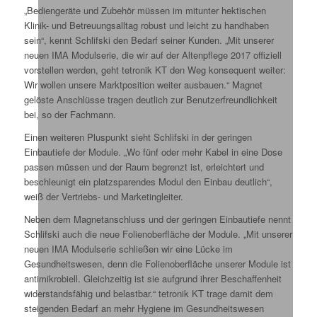
„Bediengeräte und Zubehör müssen im mitunter hektischen
Klinik- und Betreuungsalltag robust und leicht zu handhaben
sein“, kennt Schlifski den Bedarf seiner Kunden. „Mit unserer
neuen IMA Modulserie, die wir auf der Altenpflege 2017 offiziell
vorstellen werden, geht tetronik KT den Weg konsequent weiter:
Wir wollen unsere Marktposition weiter ausbauen.“ Magnet
gelöste Anschlüsse tragen deutlich zur Benutzerfreundlichkeit
bei, so der Fachmann.
Einen weiteren Pluspunkt sieht Schlifski in der geringen
Einbautiefe der Module. „Wo fünf oder mehr Kabel in eine Dose
passen müssen und der Raum begrenzt ist, erleichtert und
beschleunigt ein platzsparendes Modul den Einbau deutlich“,
weiß der Vertriebs- und Marketingleiter.
Neben dem Magnetanschluss und der geringen Einbautiefe nennt
Schlifski auch die neue Folienoberfläche der Module. „Mit unserer
neuen IMA Modulserie schließen wir eine Lücke im
Gesundheitswesen, denn die Folienoberfläche unserer Module ist
antimikrobiell. Gleichzeitig ist sie aufgrund ihrer Beschaffenheit
widerstandsfähig und belastbar.“ tetronik KT trage damit dem
steigenden Bedarf an mehr Hygiene im Gesundheitswesen