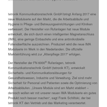
tetronik Kommunikationstechnik GmbH bringt Anfang 2017 eine
neue Modulserie auf den Markt, die die Arbeitsabläufe und
Hygiene in Pflege- und Betreuungseinrichtungen und Kliniken
verbessert. Der Hersteller von Rufanlagen hat neue Module
entwickelt, die sich durch einen intelligenten Magnetanschluss
(IMA), eine geringe Einbautiefe und eine antimikrobielle
Folienoberfläche auszeichnen. Produziert wird die neue IMA
Modulserie im Werk in den Niederlanden. Die offizielle
Markteinführung wird zur „Altenpflege 2017“ erfolgen.
®
Der Hersteller der FN 6000
Rufanlagen, tetronik
Kommunikationstechnik GmbH (tetronik KT), entwickelt
Sicherheits- und Kommunikationslösungen für
Gesundheitswesen, Industrie und Verwaltung. Ziel sind mehr
Sicherheit für Personal und Patienten sowie die Optimierung von
Arbeitsabläufen. „Unsere Module sind am Markt etabliert –
dennoch wollen wir mit unserer neuen IMA Modulserie ein gutes
Produkt noch besser machen“, sagt Frank Schlifski, der bei
tetronik KT den Vertrieb und das Marketing verantwortet.