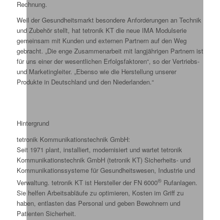
Rechnung.
Weil der Gesundheitsmarkt besondere Anforderungen an Technik
und Zubehör stellt, hat tetronik KT die neue IMA Modulserie
gemeinsam mit Kunden und externen Partnern auf den Weg
gebracht. „Die enge Zusammenarbeit mit langjährigen Partnern ist
für uns einer der wesentlichen Erfolgsfaktoren“, so der Vertriebs-
und Marketingleiter. „Ebenso wie die Herstellung unserer
Produkte in Deutschland und den Niederlanden.“
Hintergrund
tetronik Kommunikationstechnik GmbH:
Seit 1971 plant, installiert, modernisiert und wartet tetronik
Kommunikationstechnik GmbH (tetronik KT) Sicherheits- und
Kommunikationssysteme für Gesundheitswesen, Industrie und
®
Verwaltung. tetronik KT ist Hersteller der FN 6000
Rufanlagen.
Sie helfen Arbeitsabläufe zu optimieren, Kosten im Griff zu
haben, entlasten das Personal und geben Bewohnern und
Patienten Sicherheit.