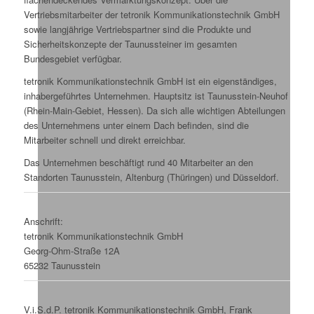
Vertriebsmitarbeiter der tetronik Kommunikationstechnik GmbH
sowie langjährige Vertriebspartner sind die Produkte und
Sicherheitskonzepte der Taunussteiner im gesamten
Bundesgebiet verfügbar.
tetronik Kommunikationstechnik GmbH ist ein eigenständiges,
inhabergeführtes Unternehmen. Hauptsitz ist Taunusstein-Neuhof
(Rhein-Main-Gebiet, Hessen). Da sich alle wichtigen Abteilungen
des Unternehmens unter einem Dach befinden, sind die
Mitarbeiter schnell und direkt erreichbar.
Das Unternehmen beschäftigt rund 40 Mitarbeiter an den
Standorten Taunusstein, Altenburg (Thüringen) und Düsseldorf.
Anschrift:
tetronik Kommunikationstechnik GmbH
Georg-Ohm-Straße 12A
65232 Taunusstein
V.i.S.d.P. tetronik Kommunikationstechnik GmbH, Frank