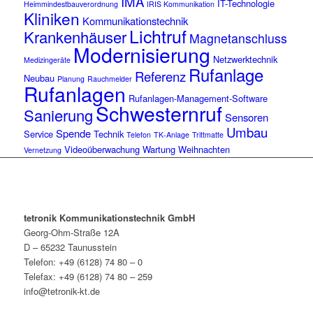
IMA
IT-Technologie
Heimmindestbauverordnung
IRIS Kommunikation
Kliniken
Kommunikationstechnik
Lichtruf
Krankenhäuser
Magnetanschluss
Modernisierung
Netzwerktechnik
Medizingeräte
Rufanlage
Referenz
Neubau
Planung
Rauchmelder
Rufanlagen
Rufanlagen-Management-Software
Schwesternruf
Sanierung
Sensoren
Umbau
Spende
Service
Technik
Telefon
TK-Anlage
Trittmatte
Videoüberwachung
Wartung
Weihnachten
Vernetzung
tetronik Kommunikationstechnik GmbH
Georg-Ohm-Straße 12A
D – 65232 Taunusstein
Telefon: +49 (6128) 74 80 – 0
Telefax: +49 (6128) 74 80 – 259
info@tetronik-kt.de