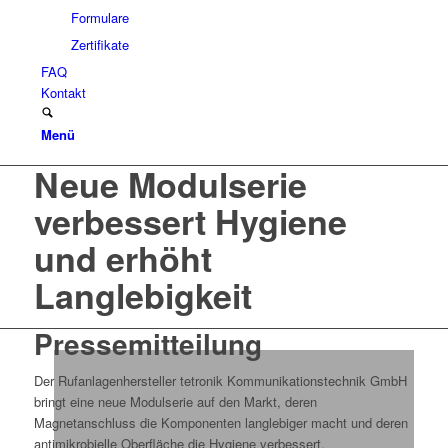
Formulare
Zertifikate
FAQ
Kontakt
Menü
Neue Modulserie
verbessert Hygiene
und erhöht
Langlebigkeit
Pressemitteilung
Der Rufanlagenhersteller tetronik Kommunikationstechnik GmbH
bringt eine neue Modulserie auf den Markt, deren
Magnetanschluss die Komponenten langlebiger macht und deren
antimikrobielle Oberfläche die Hygiene verbessert.