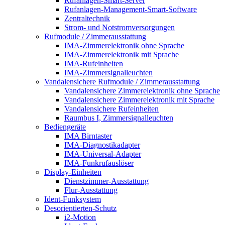
Rufanlagen-Smart-Server
Rufanlagen-Management-Smart-Software
Zentraltechnik
Strom- und Notstromversorgungen
Rufmodule / Zimmerausstattung
IMA-Zimmerelektronik ohne Sprache
IMA-Zimmerelektronik mit Sprache
IMA-Rufeinheiten
IMA-Zimmersignalleuchten
Vandalensichere Rufmodule / Zimmerausstattung
Vandalensichere Zimmerelektronik ohne Sprache
Vandalensichere Zimmerelektronik mit Sprache
Vandalensichere Rufeinheiten
Raumbus I, Zimmersignalleuchten
Bediengeräte
IMA Birntaster
IMA-Diagnostikadapter
IMA-Universal-Adapter
IMA-Funkrufauslöser
Display-Einheiten
Dienstzimmer-Ausstattung
Flur-Ausstattung
Ident-Funksystem
Desorientierten-Schutz
i2-Motion