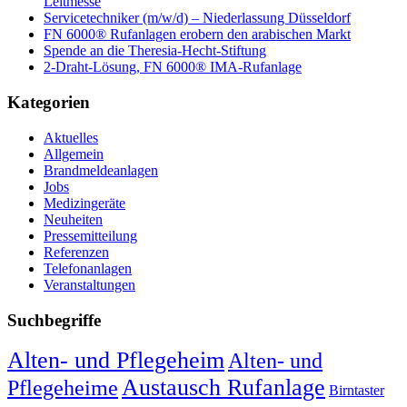
Leitmesse
Servicetechniker (m/w/d) – Niederlassung Düsseldorf
FN 6000® Rufanlagen erobern den arabischen Markt
Spende an die Theresia-Hecht-Stiftung
2-Draht-Lösung, FN 6000® IMA-Rufanlage
Kategorien
Aktuelles
Allgemein
Brandmeldeanlagen
Jobs
Medizingeräte
Neuheiten
Pressemitteilung
Referenzen
Telefonanlagen
Veranstaltungen
Suchbegriffe
Alten- und Pflegeheim
Alten- und
Austausch Rufanlage
Pflegeheime
Birntaster