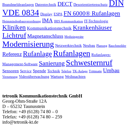
DIN
DECT
Brandmeldeanlagen
Datentechnik
Desorientiertenschutz
VDE 0834
FN 6000® Rufanlagen
Display
ESPA
IMA
IT-Technologie
Heimmindestbauverordnung
IRIS Kommunikation
Kliniken
Krankenhäuser
Kommunikationstechnik
Lichtruf
Magnetanschluss
Medizingeräte
Modernisierung
Netzwerktechnik
Neubau
Planung
Rauchmelder
Rufanlagen
Rufanlage
Referenz
Rufanlagen-
Schwesternruf
Sanierung
Management-Software
Umbau
Sensoren
Spende
Service
Technik
Telefon
TK-Anlage
Trittmatte
Videoüberwachung
Wartung
Weihnachten
Vernetzung
tetronik Kommunikationstechnik GmbH
Georg-Ohm-Straße 12A
D – 65232 Taunusstein
Telefon: +49 (6128) 74 80 – 0
Telefax: +49 (6128) 74 80 – 259
info@tetronik-kt.de