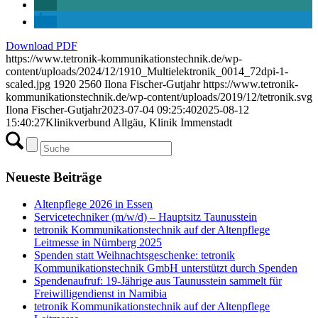
Download PDF
https://www.tetronik-kommunikationstechnik.de/wp-
content/uploads/2024/12/1910_Multielektronik_0014_72dpi-1-
scaled.jpg
1920
2560
Ilona Fischer-Gutjahr
https://www.tetronik-
kommunikationstechnik.de/wp-content/uploads/2019/12/tetronik.svg
Ilona Fischer-Gutjahr
2023-07-04 09:25:40
2025-08-12
15:40:27
Klinikverbund Allgäu, Klinik Immenstadt
Neueste Beiträge
Altenpflege 2026 in Essen
Servicetechniker (m/w/d) – Hauptsitz Taunusstein
tetronik Kommunikationstechnik auf der Altenpflege
Leitmesse in Nürnberg 2025
Spenden statt Weihnachtsgeschenke: tetronik
Kommunikationstechnik GmbH unterstützt durch Spenden
Spendenaufruf: 19-Jährige aus Taunusstein sammelt für
Freiwilligendienst in Namibia
tetronik Kommunikationstechnik auf der Altenpflege