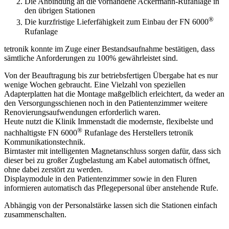
Die Anbindung an die vorhandene Ackermann-Rufanlage in
den übrigen Stationen
®
Die kurzfristige Lieferfähigkeit zum Einbau der FN 6000
Rufanlage
tetronik konnte im Zuge einer Bestandsaufnahme bestätigen, dass
sämtliche Anforderungen zu 100% gewährleistet sind.
Von der Beauftragung bis zur betriebsfertigen Übergabe hat es nur
wenige Wochen gebraucht. Eine Vielzahl von speziellen
Adapterplatten hat die Montage maßgelblich erleichtert, da weder an
den Versorgungsschienen noch in den Patientenzimmer weitere
Renovierungsaufwendungen erforderlich waren.
Heute nutzt die Klinik Immenstadt die modernste, flexibelste und
®
nachhaltigste FN 6000
Rufanlage des Herstellers tetronik
Kommunikationstechnik.
Birntaster mit intelligenten Magnetanschluss sorgen dafür, dass sich
dieser bei zu großer Zugbelastung am Kabel automatisch öffnet,
ohne dabei zerstört zu werden.
Displaymodule in den Patientenzimmer sowie in den Fluren
informieren automatisch das Pflegepersonal über anstehende Rufe.
Abhängig von der Personalstärke lassen sich die Stationen einfach
zusammenschalten.