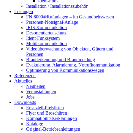
Ident-Funk
Installation / Installationszubehör
Lösungen
FN 6000®Rufanlagen – im Gesundheitswesen
Personen-Notsignal-Anlage
IRIS Kommunikation
Desorientiertenschutz
Ident-Funksystem
Mobilkommunikation
Videoüberwachung von Objekten, Gütern und
Personen
Branderkennung und Brandmeldung
Evakuierung, Alarmierung, Notrufkommunikation
Optimierung von Kommunikationswegen
Referenzen
Aktuelles
Neuheiten
Veranstaltungen
Jobs
Downloads
Ersatzteil-Preislisten
Flyer und Broschüren
Kompatibilitätserklärungen
Kataloge
Original-Betriebsanleitungen