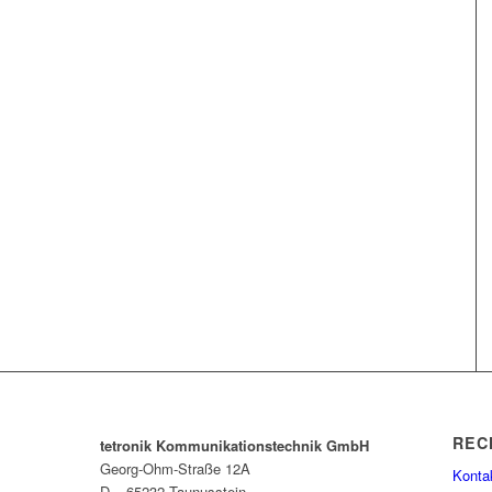
REC
tetronik Kommunikationstechnik GmbH
Georg-Ohm-Straße 12A
Konta
D – 65232 Taunusstein