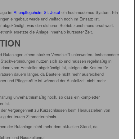
nlage im
Altenpflegeheim St. Josef
ein hochmodernes System. Ein
tungen eingebaut wurde und vielfach noch im Einsatz ist.
ller abgekündigt, was den sicheren Betrieb zunehmend erschwert.
tronik ersetzte die Anlage innerhalb kürzester Zeit.
TION
nd Rufanlagen einem starken Verschleiß unterworfen. Insbesondere
 Steckverbindungen nutzen sich ab und müssen regelmäßig in
dann vom Hersteller abgekündigt ist, steigen die Kosten für
raturen dauern länger, da Bauteile nicht mehr ausreichend
hner und Pflegekräfte ist während der Ausfallzeit nicht mehr
dhaltung unverhältnismäßig hoch, so dass ein kompletter
r ist.
n der Vergangenheit zu Kurzschlüssen beim Herausziehen von
rung der teuren Zimmerterminals.
nen der Rufanlage nicht mehr dem aktuellen Stand, da:
etten- und Nasszellenruf