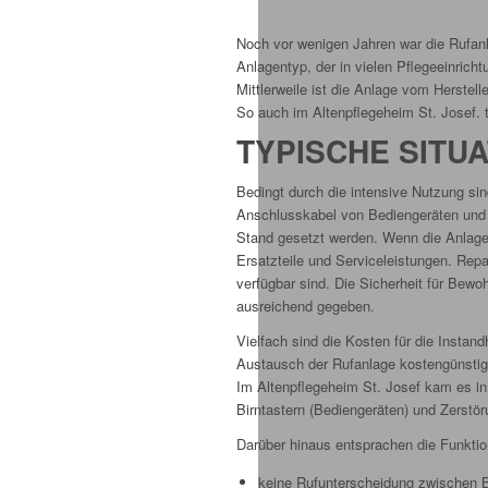
Noch vor wenigen Jahren war die Rufa
Anlagentyp, der in vielen Pflegeeinrich
Mittlerweile ist die Anlage vom Herste
So auch im Altenpflegeheim St. Josef. te
TYPISCHE SITUA
Bedingt durch die intensive Nutzung si
Anschlusskabel von Bediengeräten und
Stand gesetzt werden. Wenn die Anlage 
Ersatzteile und Serviceleistungen. Repa
verfügbar sind. Die Sicherheit für Bewo
ausreichend gegeben.
Vielfach sind die Kosten für die Instan
Austausch der Rufanlage kostengünstige
Im Altenpflegeheim St. Josef kam es i
Birntastern (Bediengeräten) und Zerstö
Darüber hinaus entsprachen die Funktio
keine Rufunterscheidung zwischen B