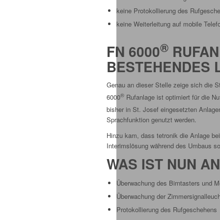
keine Protokollierung des Rufgesch
keine Weiterleitung auf mobile Telef
®
FN 6000
RUFAN
BESTEHENDES 
Genau an dieser Stelle zeige sich die
®
6000
Rufanlage ist optimiert für die 
bisher in St. Josef eingesetzten Anla
Sprachfunktion genutzt werden.
Hinzu kam, dass tetronik die Anlage be
Interimslösung während des Umbaus sorgt
WAS IST NUN A
Überwachung des Birntasters und M
Überwachung der Zimmersignalleuc
Protokollierung des Rufgeschehens