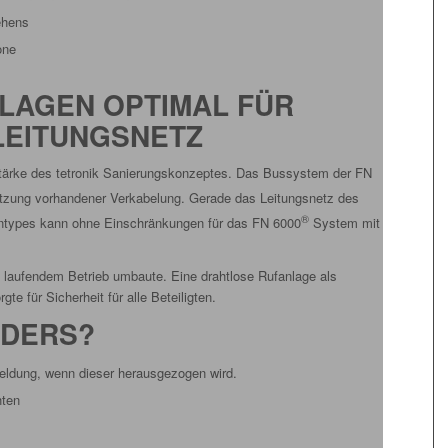
ehens
one
LAGEN OPTIMAL FÜR
LEITUNGSNETZ
 Stärke des tetronik Sanierungskonzeptes. Das Bussystem der FN
Nutzung vorhandener Verkabelung. Gerade das Leitungsnetz des
®
gentypes kann ohne Einschränkungen für das FN 6000
System mit
i laufendem Betrieb umbaute. Eine drahtlose Rufanlage als
e für Sicherheit für alle Beteiligten.
NDERS?
eldung, wenn dieser herausgezogen wird.
hten