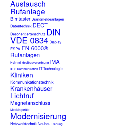
Austausch
Rufanlage
Birntaster
Brandmeldeanlagen
DECT
Datentechnik
DIN
Desorientiertenschutz
VDE 0834
Display
FN 6000®
ESPA
Rufanlagen
IMA
Heimmindestbauverordnung
IT-Technologie
IRIS Kommunikation
Kliniken
Kommunikationstechnik
Krankenhäuser
Lichtruf
Magnetanschluss
Medizingeräte
Modernisierung
Netzwerktechnik
Neubau
Planung