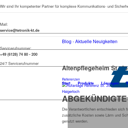
Wir sind Ihr kompetenter Partner für komplexe Kommunikations- und Sicherh
Mail:
service@tetronik-kt.de
Blog - Aktuelle Neuigkeiten
Servicerufnummer:
+49 (6128) 74 80 - 200
24/7 Servicerufnummer
Altenpflegeheim St. Jo
Referenzen
Start
Produkte
Lösungen
ABGEKÜNDIGTE
Die Verantwortlichen entschieden sich f
zusätzliche Kosten sowie Lärm und Sch
genutzt werden.