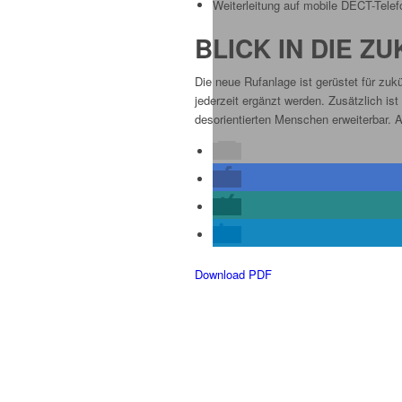
Weiterleitung auf mobile DECT-Telef
BLICK IN DIE Z
Die neue Rufanlage ist gerüstet für zuk
jederzeit ergänzt werden. Zusätzlich i
desorientierten Menschen erweiterbar. 
Download PDF