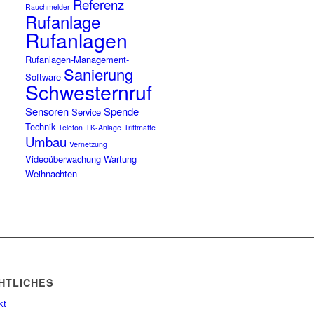
Referenz
Rauchmelder
Rufanlage
Rufanlagen
Rufanlagen-Management-
Sanierung
Software
Schwesternruf
Sensoren
Spende
Service
Technik
Telefon
TK-Anlage
Trittmatte
Umbau
Vernetzung
Videoüberwachung
Wartung
Weihnachten
HTLICHES
kt