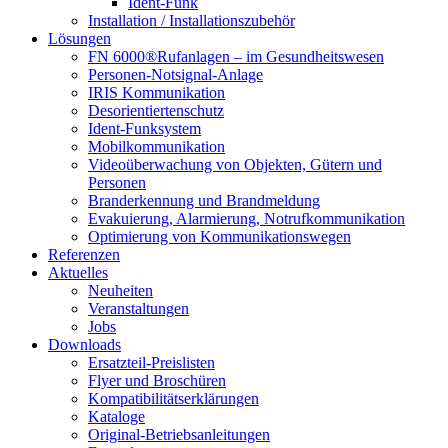
Ident-Funk
Installation / Installationszubehör
Lösungen
FN 6000®Rufanlagen – im Gesundheitswesen
Personen-Notsignal-Anlage
IRIS Kommunikation
Desorientiertenschutz
Ident-Funksystem
Mobilkommunikation
Videoüberwachung von Objekten, Gütern und
Personen
Branderkennung und Brandmeldung
Evakuierung, Alarmierung, Notrufkommunikation
Optimierung von Kommunikationswegen
Referenzen
Aktuelles
Neuheiten
Veranstaltungen
Jobs
Downloads
Ersatzteil-Preislisten
Flyer und Broschüren
Kompatibilitätserklärungen
Kataloge
Original-Betriebsanleitungen