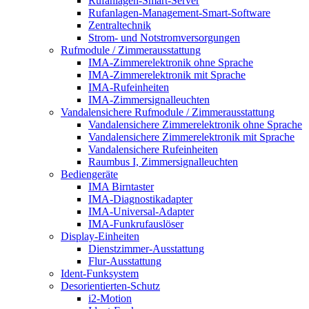
Rufanlagen-Smart-Server
Rufanlagen-Management-Smart-Software
Zentraltechnik
Strom- und Notstromversorgungen
Rufmodule / Zimmerausstattung
IMA-Zimmerelektronik ohne Sprache
IMA-Zimmerelektronik mit Sprache
IMA-Rufeinheiten
IMA-Zimmersignalleuchten
Vandalensichere Rufmodule / Zimmerausstattung
Vandalensichere Zimmerelektronik ohne Sprache
Vandalensichere Zimmerelektronik mit Sprache
Vandalensichere Rufeinheiten
Raumbus I, Zimmersignalleuchten
Bediengeräte
IMA Birntaster
IMA-Diagnostikadapter
IMA-Universal-Adapter
IMA-Funkrufauslöser
Display-Einheiten
Dienstzimmer-Ausstattung
Flur-Ausstattung
Ident-Funksystem
Desorientierten-Schutz
i2-Motion