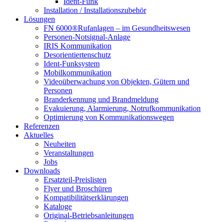
Ident-Funk
Installation / Installationszubehör
Lösungen
FN 6000®Rufanlagen – im Gesundheitswesen
Personen-Notsignal-Anlage
IRIS Kommunikation
Desorientiertenschutz
Ident-Funksystem
Mobilkommunikation
Videoüberwachung von Objekten, Gütern und
Personen
Branderkennung und Brandmeldung
Evakuierung, Alarmierung, Notrufkommunikation
Optimierung von Kommunikationswegen
Referenzen
Aktuelles
Neuheiten
Veranstaltungen
Jobs
Downloads
Ersatzteil-Preislisten
Flyer und Broschüren
Kompatibilitätserklärungen
Kataloge
Original-Betriebsanleitungen