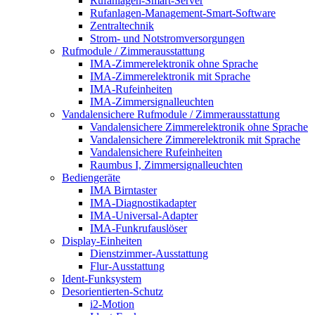
Rufanlagen-Smart-Server
Rufanlagen-Management-Smart-Software
Zentraltechnik
Strom- und Notstromversorgungen
Rufmodule / Zimmerausstattung
IMA-Zimmerelektronik ohne Sprache
IMA-Zimmerelektronik mit Sprache
IMA-Rufeinheiten
IMA-Zimmersignalleuchten
Vandalensichere Rufmodule / Zimmerausstattung
Vandalensichere Zimmerelektronik ohne Sprache
Vandalensichere Zimmerelektronik mit Sprache
Vandalensichere Rufeinheiten
Raumbus I, Zimmersignalleuchten
Bediengeräte
IMA Birntaster
IMA-Diagnostikadapter
IMA-Universal-Adapter
IMA-Funkrufauslöser
Display-Einheiten
Dienstzimmer-Ausstattung
Flur-Ausstattung
Ident-Funksystem
Desorientierten-Schutz
i2-Motion