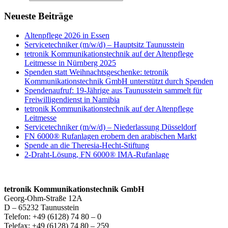
Neueste Beiträge
Altenpflege 2026 in Essen
Servicetechniker (m/w/d) – Hauptsitz Taunusstein
tetronik Kommunikationstechnik auf der Altenpflege
Leitmesse in Nürnberg 2025
Spenden statt Weihnachtsgeschenke: tetronik
Kommunikationstechnik GmbH unterstützt durch Spenden
Spendenaufruf: 19-Jährige aus Taunusstein sammelt für
Freiwilligendienst in Namibia
tetronik Kommunikationstechnik auf der Altenpflege
Leitmesse
Servicetechniker (m/w/d) – Niederlassung Düsseldorf
FN 6000® Rufanlagen erobern den arabischen Markt
Spende an die Theresia-Hecht-Stiftung
2-Draht-Lösung, FN 6000® IMA-Rufanlage
tetronik Kommunikationstechnik GmbH
Georg-Ohm-Straße 12A
D – 65232 Taunusstein
Telefon: +49 (6128) 74 80 – 0
Telefax: +49 (6128) 74 80 – 259