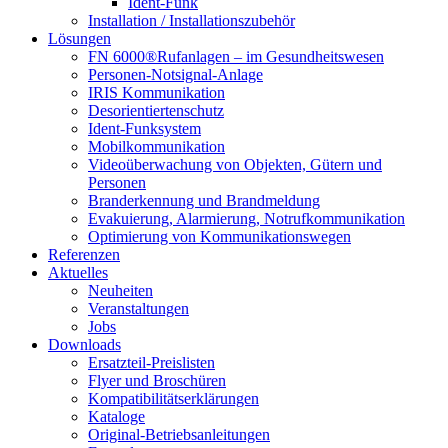
Ident-Funk
Installation / Installationszubehör
Lösungen
FN 6000®Rufanlagen – im Gesundheitswesen
Personen-Notsignal-Anlage
IRIS Kommunikation
Desorientiertenschutz
Ident-Funksystem
Mobilkommunikation
Videoüberwachung von Objekten, Gütern und
Personen
Branderkennung und Brandmeldung
Evakuierung, Alarmierung, Notrufkommunikation
Optimierung von Kommunikationswegen
Referenzen
Aktuelles
Neuheiten
Veranstaltungen
Jobs
Downloads
Ersatzteil-Preislisten
Flyer und Broschüren
Kompatibilitätserklärungen
Kataloge
Original-Betriebsanleitungen