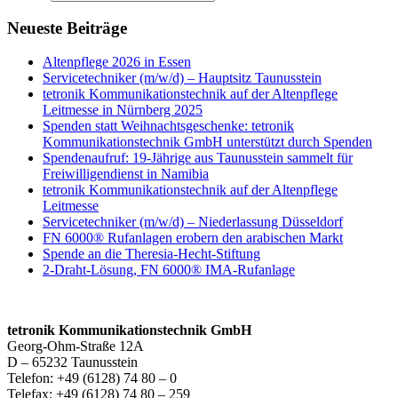
Neueste Beiträge
Altenpflege 2026 in Essen
Servicetechniker (m/w/d) – Hauptsitz Taunusstein
tetronik Kommunikationstechnik auf der Altenpflege
Leitmesse in Nürnberg 2025
Spenden statt Weihnachtsgeschenke: tetronik
Kommunikationstechnik GmbH unterstützt durch Spenden
Spendenaufruf: 19-Jährige aus Taunusstein sammelt für
Freiwilligendienst in Namibia
tetronik Kommunikationstechnik auf der Altenpflege
Leitmesse
Servicetechniker (m/w/d) – Niederlassung Düsseldorf
FN 6000® Rufanlagen erobern den arabischen Markt
Spende an die Theresia-Hecht-Stiftung
2-Draht-Lösung, FN 6000® IMA-Rufanlage
tetronik Kommunikationstechnik GmbH
Georg-Ohm-Straße 12A
D – 65232 Taunusstein
Telefon: +49 (6128) 74 80 – 0
Telefax: +49 (6128) 74 80 – 259