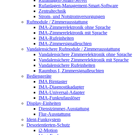
Rufanlagen-Smart-Server
Rufanlagen-Management-Smart-Software
Zentraltechnik
Strom- und Notstromversorgungen
Rufmodule / Zimmerausstattung
IMA-Zimmerelektronik ohne Sprache
IMA-Zimmerelektronik mit Sprache
IMA-Rufeinheiten
IMA-Zimmersignalleuchten
Vandalensichere Rufmodule / Zimmerausstattung
Vandalensichere Zimmerelektronik ohne Sprache
Vandalensichere Zimmerelektronik mit Sprache
Vandalensichere Rufeinheiten
Raumbus I, Zimmersignalleuchten
Bediengeräte
IMA Birntaster
IMA-Diagnostikadapter
IMA-Universal-Adapter
IMA-Funkrufauslöser
Display-Einheiten
Dienstzimmer-Ausstattung
Flur-Ausstattung
Ident-Funksystem
Desorientierten-Schutz
i2-Motion