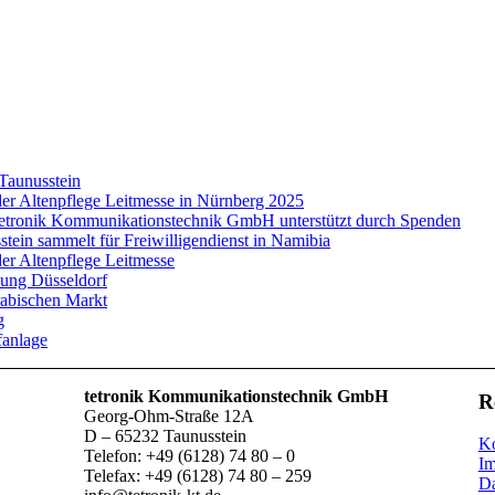
 Taunusstein
der Altenpflege Leitmesse in Nürnberg 2025
tetronik Kommunikationstechnik GmbH unterstützt durch Spenden
tein sammelt für Freiwilligendienst in Namibia
er Altenpflege Leitmesse
sung Düsseldorf
abischen Markt
g
anlage
tetronik Kommunikationstechnik GmbH
R
Georg-Ohm-Straße 12A
D – 65232 Taunusstein
Ko
Telefon: +49 (6128) 74 80 – 0
I
Telefax: +49 (6128) 74 80 – 259
Da