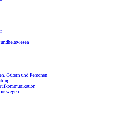
ör
undheitswesen
n, Gütern und Personen
ldung
trufkommunikation
ionswegen