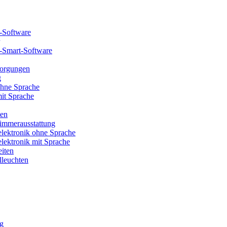
-Software
-Smart-Software
sorgungen
g
hne Sprache
it Sprache
ten
immerausstattung
lektronik ohne Sprache
lektronik mit Sprache
eiten
leuchten
g