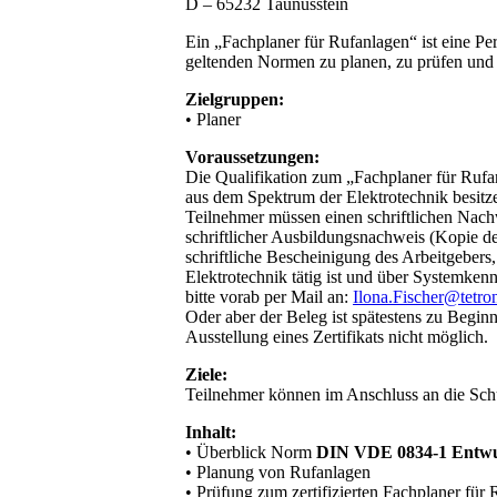
D – 65232 Taunusstein
Ein „Fachplaner für Rufanlagen“ ist eine Pe
geltenden Normen zu planen, zu prüfen und 
Zielgruppen:
• Planer
Voraussetzungen:
Die Qualifikation zum „Fachplaner für Ruf
aus dem Spektrum der Elektrotechnik besit
Teilnehmer müssen einen schriftlichen Nachw
schriftlicher Ausbildungsnachweis (Kopie des
schriftliche Bescheinigung des Arbeitgebers,
Elektrotechnik tätig ist und über Systemke
bitte vorab per Mail an:
Ilona.Fischer@tetron
Oder aber der Beleg ist spätestens zu Begin
Ausstellung eines Zertifikats nicht möglich.
Ziele:
Teilnehmer können im Anschluss an die S
Inhalt:
• Überblick Norm
DIN VDE 0834-1 Entwu
• Planung von Rufanlagen
• Prüfung zum zertifizierten Fachplaner für