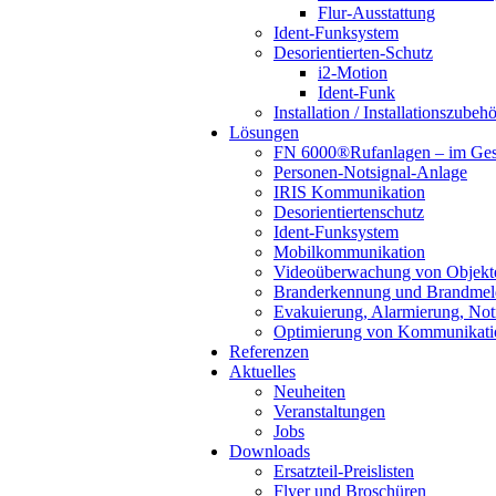
Flur-Ausstattung
Ident-Funksystem
Desorientierten-Schutz
i2-Motion
Ident-Funk
Installation / Installationszubeh
Lösungen
FN 6000®Rufanlagen – im Ges
Personen-Notsignal-Anlage
IRIS Kommunikation
Desorientiertenschutz
Ident-Funksystem
Mobilkommunikation
Videoüberwachung von Objekte
Branderkennung und Brandme
Evakuierung, Alarmierung, No
Optimierung von Kommunikat
Referenzen
Aktuelles
Neuheiten
Veranstaltungen
Jobs
Downloads
Ersatzteil-Preislisten
Flyer und Broschüren