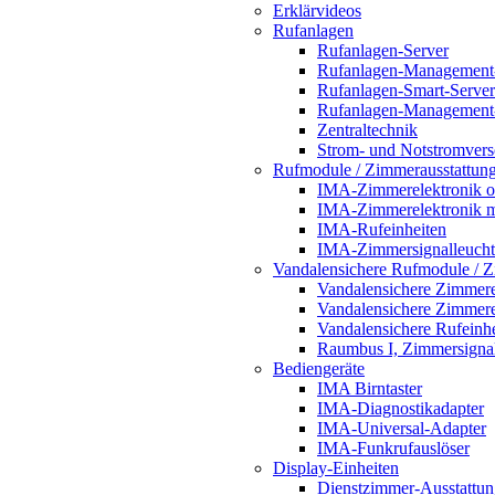
Erklärvideos
Rufanlagen
Rufanlagen-Server
Rufanlagen-Management
Rufanlagen-Smart-Server
Rufanlagen-Management
Zentraltechnik
Strom- und Notstromver
Rufmodule / Zimmerausstattun
IMA-Zimmerelektronik o
IMA-Zimmerelektronik m
IMA-Rufeinheiten
IMA-Zimmersignalleuch
Vandalensichere Rufmodule / Z
Vandalensichere Zimmere
Vandalensichere Zimmere
Vandalensichere Rufeinh
Raumbus I, Zimmersignal
Bediengeräte
IMA Birntaster
IMA-Diagnostikadapter
IMA-Universal-Adapter
IMA-Funkrufauslöser
Display-Einheiten
Dienstzimmer-Ausstattun