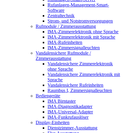
Rufanlagen-Management-Smart-
Software
Zentraltechnik
Strom- und Notstromversorgungen
Rufmodule / Zimmerausstattung
IMA-Zimmerelektronik ohne Sprache
IMA-Zimmerelektronik mit Sprache
IMA-Rufeinheiten
IMA-Zimmersignalleuchten
Vandalensichere Rufmodule /
Zimmerausstattung
Vandalensichere Zimmerelektronik
ohne Sprache
Vandalensichere Zimmerelektronik mit
Sprache
Vandalensichere Rufeinheiten
Raumbus I, Zimmersignalleuchten
Bediengeräte
IMA Birntaster
IMA-Diagnostikadapter
IMA-Universal-Adapter
IMA-Funkrufauslöser
Display-Einheiten
Dienstzimmer-Ausstattung