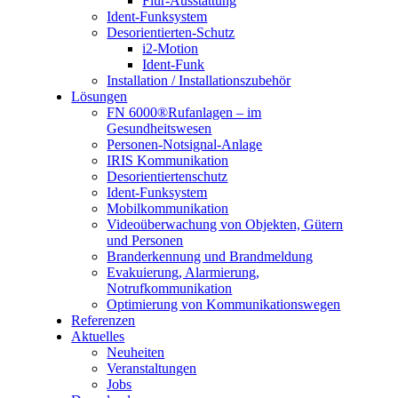
Flur-Ausstattung
Ident-Funksystem
Desorientierten-Schutz
i2-Motion
Ident-Funk
Installation / Installationszubehör
Lösungen
FN 6000®Rufanlagen – im
Gesundheitswesen
Personen-Notsignal-Anlage
IRIS Kommunikation
Desorientiertenschutz
Ident-Funksystem
Mobilkommunikation
Videoüberwachung von Objekten, Gütern
und Personen
Branderkennung und Brandmeldung
Evakuierung, Alarmierung,
Notrufkommunikation
Optimierung von Kommunikationswegen
Referenzen
Aktuelles
Neuheiten
Veranstaltungen
Jobs