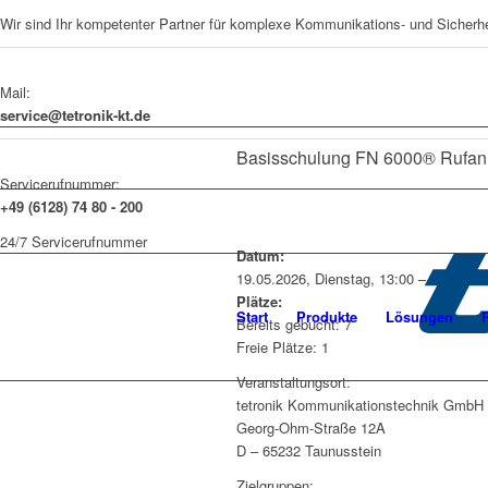
Wir sind Ihr kompetenter Partner für komplexe Kommunikations- und Sicherh
Mail:
service@tetronik-kt.de
Basisschulung FN 6000® Rufan
Servicerufnummer:
+49 (6128) 74 80 - 200
24/7 Servicerufnummer
Datum:
19.05.2026, Dienstag, 13:00 – 17:00 Uh
Plätze:
Start
Produkte
Lösungen
Bereits gebucht: 7
Freie Plätze: 1
Veranstaltungsort:
tetronik Kommunikationstechnik GmbH
Georg-Ohm-Straße 12A
D – 65232 Taunusstein
Zielgruppen: