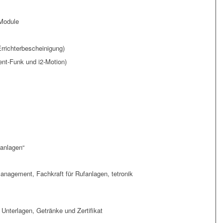
 Module
rrichterbescheinigung)
ent-Funk und i2-Motion)
fanlagen“
agement, Fachkraft für Rufanlagen, tetronik
 Unterlagen, Getränke und Zertifikat