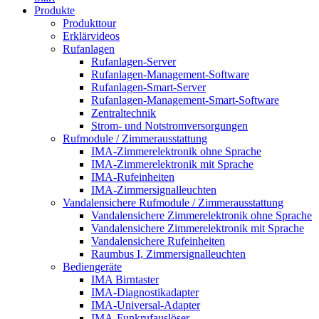
Produkte
Produkttour
Erklärvideos
Rufanlagen
Rufanlagen-Server
Rufanlagen-Management-Software
Rufanlagen-Smart-Server
Rufanlagen-Management-Smart-Software
Zentraltechnik
Strom- und Notstromversorgungen
Rufmodule / Zimmerausstattung
IMA-Zimmerelektronik ohne Sprache
IMA-Zimmerelektronik mit Sprache
IMA-Rufeinheiten
IMA-Zimmersignalleuchten
Vandalensichere Rufmodule / Zimmerausstattung
Vandalensichere Zimmerelektronik ohne Sprache
Vandalensichere Zimmerelektronik mit Sprache
Vandalensichere Rufeinheiten
Raumbus I, Zimmersignalleuchten
Bediengeräte
IMA Birntaster
IMA-Diagnostikadapter
IMA-Universal-Adapter
IMA-Funkrufauslöser