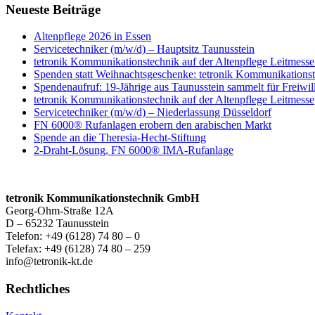
Neueste Beiträge
Altenpflege 2026 in Essen
Servicetechniker (m/w/d) – Hauptsitz Taunusstein
tetronik Kommunikationstechnik auf der Altenpflege Leitmess
Spenden statt Weihnachtsgeschenke: tetronik Kommunikations
Spendenaufruf: 19-Jährige aus Taunusstein sammelt für Freiwil
tetronik Kommunikationstechnik auf der Altenpflege Leitmesse
Servicetechniker (m/w/d) – Niederlassung Düsseldorf
FN 6000® Rufanlagen erobern den arabischen Markt
Spende an die Theresia-Hecht-Stiftung
2-Draht-Lösung, FN 6000® IMA-Rufanlage
tetronik Kommunikationstechnik GmbH
Georg-Ohm-Straße 12A
D – 65232 Taunusstein
Telefon: +49 (6128) 74 80 – 0
Telefax: +49 (6128) 74 80 – 259
info@tetronik-kt.de
Rechtliches