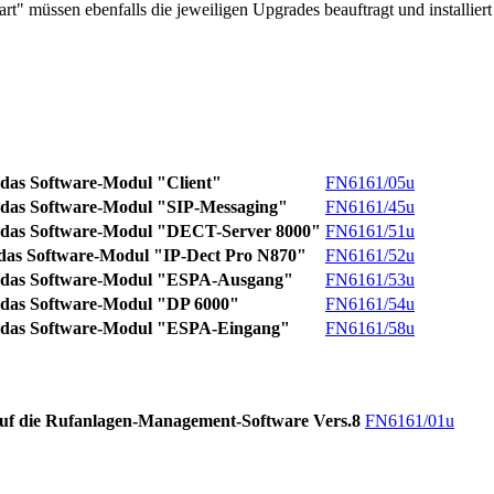
" müssen ebenfalls die jeweiligen Upgrades beauftragt und installier
 das Software-Modul "Client"
FN6161/05u
 das Software-Modul "SIP-Messaging"
FN6161/45u
 das Software-Modul "DECT-Server 8000"
FN6161/51u
das Software-Modul "IP-Dect Pro N870"
FN6161/52u
 das Software-Modul "ESPA-Ausgang"
FN6161/53u
 das Software-Modul "DP 6000"
FN6161/54u
 das Software-Modul "ESPA-Eingang"
FN6161/58u
uf die Rufanlagen-Management-Software Vers.8
FN6161/01u