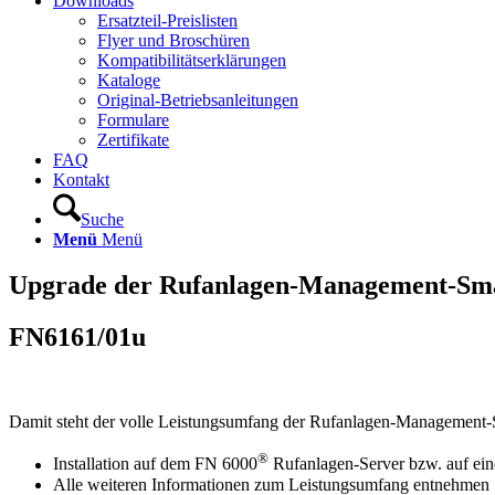
Downloads
Ersatzteil-Preislisten
Flyer und Broschüren
Kompatibilitätserklärungen
Kataloge
Original-Betriebsanleitungen
Formulare
Zertifikate
FAQ
Kontakt
Suche
Menü
Menü
Upgrade der Rufanlagen-Management-Smar
FN6161/01u
Damit steht der volle Leistungsumfang der Rufanlagen-Management-S
®
Installation auf dem FN 6000
Rufanlagen-Server bzw. auf ein
Alle weiteren Informationen zum Leistungsumfang entnehme