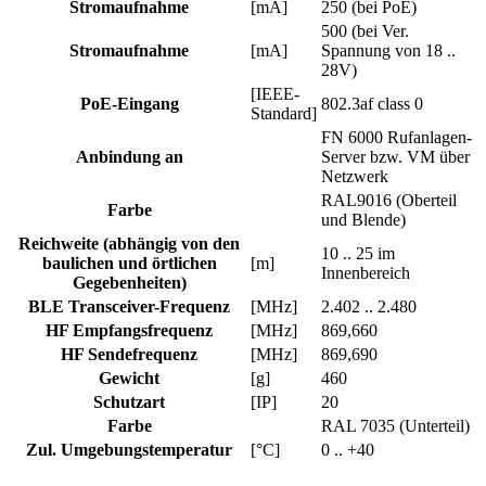
Stromaufnahme
[mA]
250 (bei PoE)
500 (bei Ver.
Stromaufnahme
[mA]
Spannung von 18 ..
28V)
[IEEE-
PoE-Eingang
802.3af class 0
Standard]
FN 6000 Rufanlagen-
Anbindung an
Server bzw. VM über
Netzwerk
RAL9016 (Oberteil
Farbe
und Blende)
Reichweite (abhängig von den
10 .. 25 im
baulichen und örtlichen
[m]
Innenbereich
Gegebenheiten)
BLE Transceiver-Frequenz
[MHz]
2.402 .. 2.480
HF Empfangsfrequenz
[MHz]
869,660
HF Sendefrequenz
[MHz]
869,690
Gewicht
[g]
460
Schutzart
[IP]
20
Farbe
RAL 7035 (Unterteil)
Zul. Umgebungstemperatur
[°C]
0 .. +40