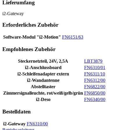
Lieferumfang
i2-Gateway
Erforderliches Zubehör
Software-Modul "i2-Motion"
FN6151/63
Empfohlenes Zubehör
Steckernetzteil, 24V, 2,5A
LBT3879
i2-Anschlussboard
FN6310/01
i2-Schleifenadapter extern
FN6311/10
i2-Wandantenne
FN6312/00
Abstelltaster
FN6822/00
Zimmersignalleuchte, rot/weiß/gelb/grün
FN6850/00
i2-Deso
FN6340/00
Bestelldaten
i2-Gateway
FN6310/00
Betriebsanleitung