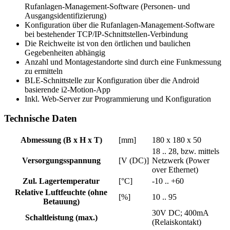
Rufanlagen-Management-Software (Personen- und
Ausgangsidentifizierung)
Konfiguration über die Rufanlagen-Management-Software
bei bestehender TCP/IP-Schnittstellen-Verbindung
Die Reichweite ist von den örtlichen und baulichen
Gegebenheiten abhängig
Anzahl und Montagestandorte sind durch eine Funkmessung
zu ermitteln
BLE-Schnittstelle zur Konfiguration über die Android
basierende i2-Motion-App
Inkl. Web-Server zur Programmierung und Konfiguration
Technische Daten
Abmessung (B x H x T)
[mm]
180 x 180 x 50
18 .. 28, bzw. mittels
Versorgungsspannung
[V (DC)]
Netzwerk (Power
over Ethernet)
Zul. Lagertemperatur
[°C]
-10 .. +60
Relative Luftfeuchte (ohne
[%]
10 .. 95
Betauung)
30V DC; 400mA
Schaltleistung (max.)
(Relaiskontakt)