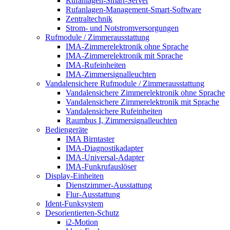
Rufanlagen-Smart-Server
Rufanlagen-Management-Smart-Software
Zentraltechnik
Strom- und Notstromversorgungen
Rufmodule / Zimmerausstattung
IMA-Zimmerelektronik ohne Sprache
IMA-Zimmerelektronik mit Sprache
IMA-Rufeinheiten
IMA-Zimmersignalleuchten
Vandalensichere Rufmodule / Zimmerausstattung
Vandalensichere Zimmerelektronik ohne Sprache
Vandalensichere Zimmerelektronik mit Sprache
Vandalensichere Rufeinheiten
Raumbus I, Zimmersignalleuchten
Bediengeräte
IMA Birntaster
IMA-Diagnostikadapter
IMA-Universal-Adapter
IMA-Funkrufauslöser
Display-Einheiten
Dienstzimmer-Ausstattung
Flur-Ausstattung
Ident-Funksystem
Desorientierten-Schutz
i2-Motion