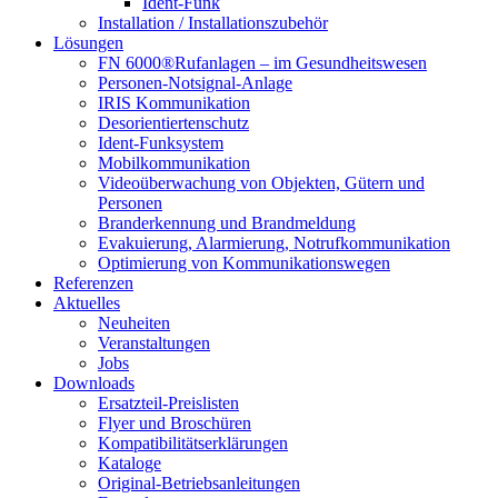
Ident-Funk
Installation / Installationszubehör
Lösungen
FN 6000®Rufanlagen – im Gesundheitswesen
Personen-Notsignal-Anlage
IRIS Kommunikation
Desorientiertenschutz
Ident-Funksystem
Mobilkommunikation
Videoüberwachung von Objekten, Gütern und
Personen
Branderkennung und Brandmeldung
Evakuierung, Alarmierung, Notrufkommunikation
Optimierung von Kommunikationswegen
Referenzen
Aktuelles
Neuheiten
Veranstaltungen
Jobs
Downloads
Ersatzteil-Preislisten
Flyer und Broschüren
Kompatibilitätserklärungen
Kataloge
Original-Betriebsanleitungen