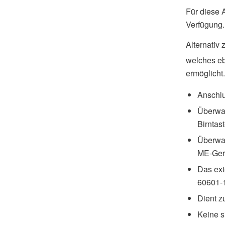
Für diese 
Verfügung
Alternativ
welches eb
ermöglicht.
Anschlu
Überwac
Birntas
Überwac
ME-Gerä
Das ext
60601-1
Dient z
Keine s