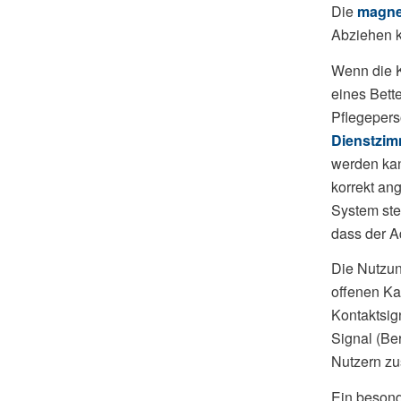
Die
magne
Abziehen k
Wenn die K
eines Bett
Pflegepers
Dienstzi
werden kann
korrekt ang
System ste
dass der A
Die Nutzun
offenen Ka
Kontaktsig
Signal (Ber
Nutzern zu
Ein besonde