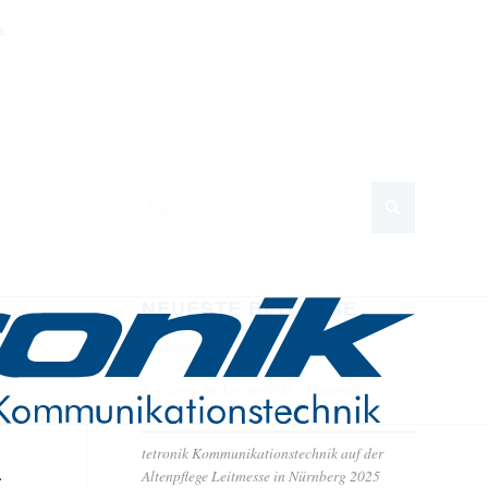
.
NEUESTE BEITRÄGE
n
Altenpflege 2026 in Essen
te,
Servicetechniker (m/w/d) – Hauptsitz
Taunusstein
tetronik Kommunikationstechnik auf der
.
Altenpflege Leitmesse in Nürnberg 2025