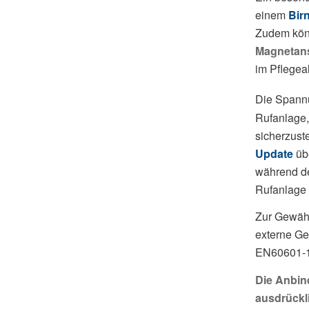
einem
Birn
Zudem könn
Magnetan
im Pflegeal
Die Spannu
Rufanlage,
sicherzuste
Update
übe
während de
Rufanlage 
Zur Gewähr
externe Ge
EN60601-1)
Die Anbin
ausdrückl