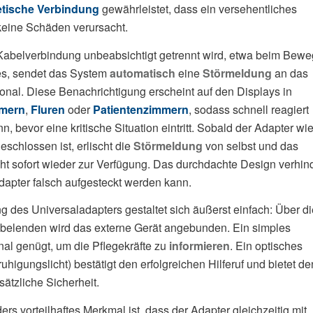
tische Verbindung
gewährleistet, dass ein versehentliches
eine Schäden verursacht.
abelverbindung unbeabsichtigt getrennt wird, etwa beim Bew
es, sendet das System
automatisch
eine
Störmeldung
an das
onal. Diese Benachrichtigung erscheint auf den Displays in
mmern
,
Fluren
oder
Patientenzimmern
, sodass schnell reagiert
, bevor eine kritische Situation eintritt. Sobald der Adapter wi
eschlossen ist, erlischt die
Störmeldung
von selbst und das
ht sofort wieder zur Verfügung. Das durchdachte Design verhind
dapter falsch aufgesteckt werden kann.
g des Universaladapters gestaltet sich äußerst einfach: Über di
belenden wird das externe Gerät angebunden. Ein simples
nal genügt, um die Pflegekräfte zu
informieren
. Ein optisches
uhigungslicht) bestätigt den erfolgreichen Hilferuf und bietet de
sätzliche Sicherheit.
rs vorteilhaftes Merkmal ist, dass der Adapter gleichzeitig mit