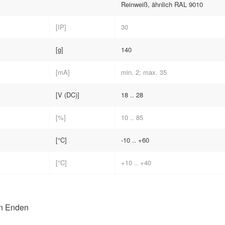
Reinweiß, ähnlich RAL 9010
[IP]
30
[g]
140
[mA]
min. 2; max. 35
[V (DC)]
18 .. 28
[%]
10 .. 85
[°C]
-10 .. +60
[°C]
+10 .. +40
en Enden