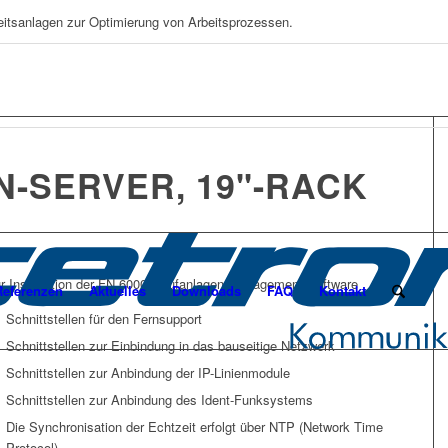
eitsanlagen zur Optimierung von Arbeitsprozessen.
-SERVER, 19"-RACK
®
r Installation der FN 6000
Rufanlagen-Management-Software
Referenzen
Aktuelles
Downloads
FAQ
Kontakt
Schnittstellen für den Fernsupport
Schnittstellen zur Einbindung in das bauseitige Netzwerk
Schnittstellen zur Anbindung der IP-Linienmodule
Schnittstellen zur Anbindung des Ident-Funksystems
Die Synchronisation der Echtzeit erfolgt über NTP (Network Time
Protocol)