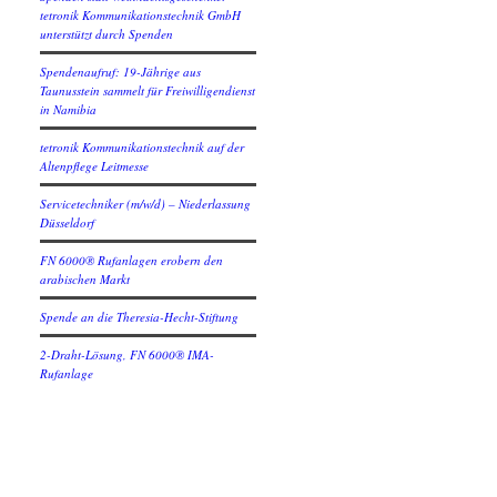
tetronik Kommunikationstechnik GmbH
unterstützt durch Spenden
Spendenaufruf: 19-Jährige aus
Taunusstein sammelt für Freiwilligendienst
in Namibia
tetronik Kommunikationstechnik auf der
Altenpflege Leitmesse
Servicetechniker (m/w/d) – Niederlassung
Düsseldorf
FN 6000® Rufanlagen erobern den
arabischen Markt
Spende an die Theresia-Hecht-Stiftung
2-Draht-Lösung, FN 6000® IMA-
Rufanlage