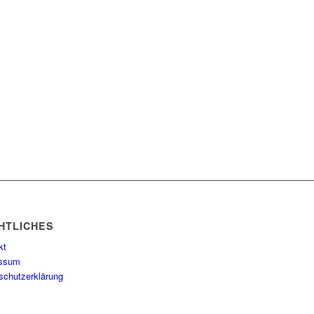
HTLICHES
kt
essum
schutzerklärung