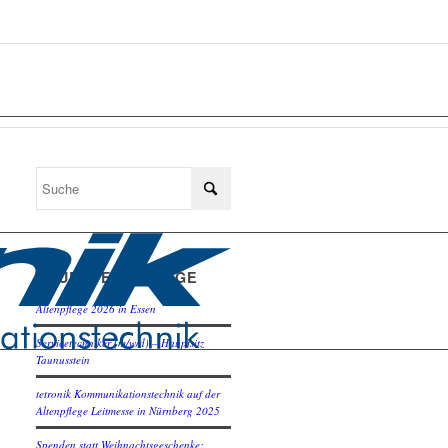
NEUESTE BEITRÄGE
Altenpflege 2026 in Essen
Servicetechniker (m/w/d) – Hauptsitz
Taunusstein
tetronik Kommunikationstechnik auf der
Altenpflege Leitmesse in Nürnberg 2025
Spenden statt Weihnachtsgeschenke: