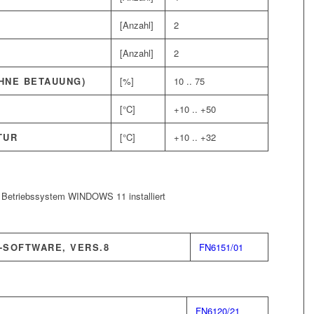
[Anzahl]
2
[Anzahl]
2
HNE BETAUUNG)
[%]
10 .. 75
[°C]
+10 .. +50
TUR
[°C]
+10 .. +32
, Betriebssystem WINDOWS 11 installiert
SOFTWARE, VERS.8
FN6151/01
FN6120/21