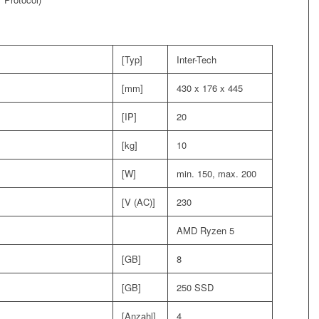
[Typ]
Inter-Tech
[mm]
430 x 176 x 445
[IP]
20
[kg]
10
[W]
min. 150, max. 200
[V (AC)]
230
AMD Ryzen 5
[GB]
8
[GB]
250 SSD
[Anzahl]
4