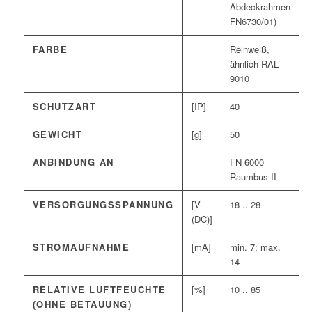
Abdeckrahmen
FN6730/01)
FARBE
Reinweiß,
ähnlich RAL
9010
SCHUTZART
[IP]
40
GEWICHT
[g]
50
ANBINDUNG AN
FN 6000
Raumbus II
VERSORGUNGSSPANNUNG
[V
18 .. 28
(DC)]
STROMAUFNAHME
[mA]
min. 7; max.
14
RELATIVE LUFTFEUCHTE
[%]
10 .. 85
(OHNE BETAUUNG)