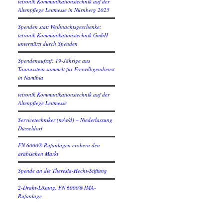
tetronik Kommunikationstechnik auf der
Altenpflege Leitmesse in Nürnberg 2025
Spenden statt Weihnachtsgeschenke:
tetronik Kommunikationstechnik GmbH
unterstützt durch Spenden
Spendenaufruf: 19-Jährige aus
Taunusstein sammelt für Freiwilligendienst
in Namibia
tetronik Kommunikationstechnik auf der
Altenpflege Leitmesse
Servicetechniker (m/w/d) – Niederlassung
Düsseldorf
FN 6000® Rufanlagen erobern den
arabischen Markt
Spende an die Theresia-Hecht-Stiftung
2-Draht-Lösung, FN 6000® IMA-
Rufanlage